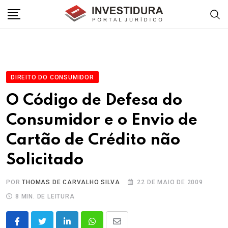
Skip
to
content
DIREITO DO CONSUMIDOR
O Código de Defesa do
Consumidor e o Envio de
Cartão de Crédito não
Solicitado
POR
THOMAS DE CARVALHO SILVA
22 DE MAIO DE 2009
8 MIN. DE LEITURA
LinkedIn
Whatsapp
Share