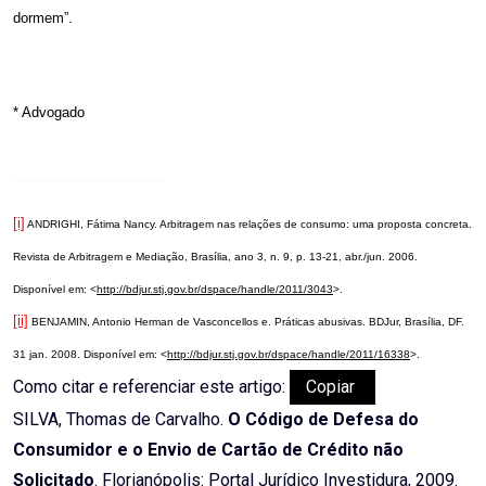
dormem”.
* Advogado
[i]
ANDRIGHI, Fátima Nancy. Arbitragem nas relações de consumo: uma proposta concreta.
Revista de Arbitragem e Mediação, Brasília, ano 3, n. 9, p. 13-21, abr./jun. 2006.
Disponível em: <
http://bdjur.stj.gov.br/dspace/handle/2011/3043
>.
[ii]
BENJAMIN, Antonio Herman de Vasconcellos e. Práticas abusivas. BDJur, Brasília, DF.
31 jan. 2008. Disponível em: <
http://bdjur.stj.gov.br/dspace/handle/2011/16338
>.
Como citar e referenciar este artigo:
Copiar
SILVA, Thomas de Carvalho.
O Código de Defesa do
Consumidor e o Envio de Cartão de Crédito não
Solicitado
. Florianópolis: Portal Jurídico Investidura, 2009.