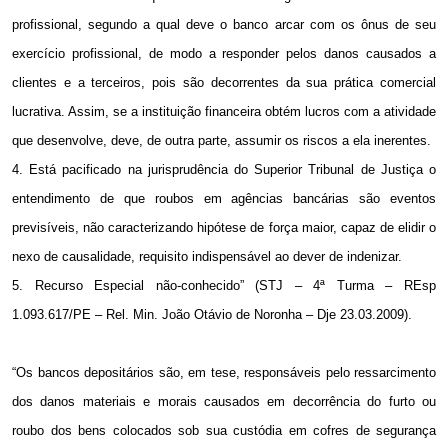
profissional, segundo a qual deve o banco arcar com os ônus de seu
exercício profissional, de modo a responder pelos danos causados a
clientes e a terceiros, pois são decorrentes da sua prática comercial
lucrativa. Assim, se a instituição financeira obtém lucros com a atividade
que desenvolve, deve, de outra parte, assumir os riscos a ela inerentes.
4. Está pacificado na jurisprudência do Superior Tribunal de Justiça o
entendimento de que roubos em agências bancárias são eventos
previsíveis, não caracterizando hipótese de força maior, capaz de elidir o
nexo de causalidade, requisito indispensável ao dever de indenizar.
5. Recurso Especial não-conhecido” (STJ – 4ª Turma – REsp
1.093.617/PE – Rel. Min. João Otávio de Noronha – Dje 23.03.2009).
“Os bancos depositários são, em tese, responsáveis pelo ressarcimento
dos danos materiais e morais causados em decorrência do furto ou
roubo dos bens colocados sob sua custódia em cofres de segurança