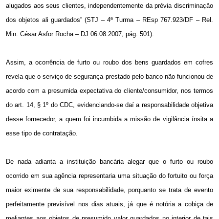
alugados aos seus clientes, independentemente da prévia discriminação
dos objetos ali guardados” (STJ – 4ª Turma – REsp 767.923/DF – Rel.
Min. César Asfor Rocha – DJ 06.08.2007, pág. 501).
Assim, a ocorrência de furto ou roubo dos bens guardados em cofres
revela que o serviço de segurança prestado pelo banco não funcionou de
acordo com a presumida expectativa do cliente/consumidor, nos termos
do art. 14, § 1º do CDC, evidenciando-se daí a responsabilidade objetiva
desse fornecedor, a quem foi incumbida a missão de vigilância ínsita a
esse tipo de contratação.
De nada adianta a instituição bancária alegar que o furto ou roubo
ocorrido em sua agência representaria uma situação do fortuito ou força
maior eximente de sua responsabilidade, porquanto se trata de evento
perfeitamente previsível nos dias atuais, já que é notória a cobiça de
meliantes aos objetos de presumido valor guardados no interior de tais