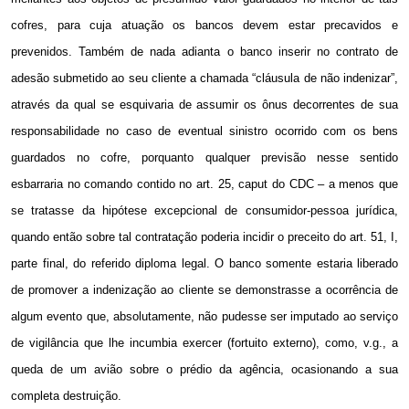
cofres, para cuja atuação os bancos devem estar precavidos e
prevenidos. Também de nada adianta o banco inserir no contrato de
adesão submetido ao seu cliente a chamada “cláusula de não indenizar”,
através da qual se esquivaria de assumir os ônus decorrentes de sua
responsabilidade no caso de eventual sinistro ocorrido com os bens
guardados no cofre, porquanto qualquer previsão nesse sentido
esbarraria no comando contido no art. 25, caput do CDC – a menos que
se tratasse da hipótese excepcional de consumidor-pessoa jurídica,
quando então sobre tal contratação poderia incidir o preceito do art. 51, I,
parte final, do referido diploma legal. O banco somente estaria liberado
de promover a indenização ao cliente se demonstrasse a ocorrência de
algum evento que, absolutamente, não pudesse ser imputado ao serviço
de vigilância que lhe incumbia exercer (fortuito externo), como, v.g., a
queda de um avião sobre o prédio da agência, ocasionando a sua
completa destruição.