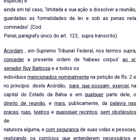
espécie) e
ainda em tal caso, ‘limitada a sua ação a dissolver a reunião,
guardadas as formalidades da lei e sob as penas nela
cominadas’. (Cod.
Penal, parágrafo único do art. 123, supra transcrito).
Acordam
, em Supremo Tribunal Federal, nos termos supra,
conceder
a presente ordem de ‘habeas corpus’
ao sr.
senador Ruy Barbosa
e a todos os
indivíduos
mencionados nominalmente
na petição de fls. 2 e
no princípio deste Acórdão,
para que possam exercer
, na
capital do Estado da Bahia e em
qualquer
parte dele, o
direito de reunião
, e
mais
, publicamente, da
palavra nas
praças
,
ruas
,
teatros
e
quaisquer recintos
,
sem obstáculos
de
natureza alguma, e
com segurança
de suas vidas e pessoas,
realizando
os comícios que entenderem necessários e