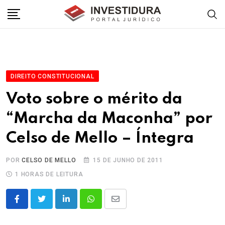
Skip
to
content
DIREITO CONSTITUCIONAL
Voto sobre o mérito da
“Marcha da Maconha” por
Celso de Mello – Íntegra
POR
CELSO DE MELLO
15 DE JUNHO DE 2011
1 HORAS DE LEITURA
LinkedIn
Whatsapp
Share
via