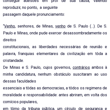
conseguir adesões em prol de sua causa, valendo
reproduzir, no ponto, a seguinte
passagem daquele pronunciamento:
“
Venho
, senhores, de Minas,
venho
de S. Paulo (…). De S.
Paulo e Minas, onde pude exercer desassombradamente os
direitos
constitucionais, as liberdades necessárias de reunião e
palavra, franquias elementares da civilização em tôda a
cristandade.
De Minas e S. Paulo, cujos governos,
contrários
ambos à
minha candidatura, nenhum obstáculo suscitaram ao uso
dessas faculdades
essenciais a tôdas as democracias, a tôdos os regimens de
moralidade e responsabilidade: antes abriram, em volta dos
comícios populares,
em tôrno da tribuna pública, um círculo de segurança e