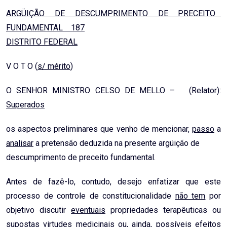
Email
ARGÜIÇÃO DE DESCUMPRIMENTO DE PRECEITO
FUNDAMENTAL 187
DISTRITO FEDERAL
V O T O (
s/ mérito
)
O SENHOR MINISTRO CELSO DE MELLO – (Relator):
Superados
os aspectos preliminares que venho de mencionar,
passo
a
analisar
a pretensão deduzida na presente argüição de
descumprimento de preceito fundamental.
Antes de fazê-lo, contudo, desejo enfatizar que este
processo de controle de constitucionalidade
não tem
por
objetivo discutir
eventuais
propriedades terapêuticas ou
supostas
virtudes medicinais ou, ainda,
possíveis
efeitos