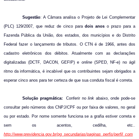
Sugestão
: A Câmara analisa o Projeto de Lei Complementar
(PLC) 129/2007, que reduz de cinco para
dois anos
o prazo para a
Fazenda Pública da União, dos estados, dos municípios e do Distrito
Federal fazer o lançamento de tributos. O CTN é de 1966, antes dos
cadastro eletrônicos dos débitos. Atualmente com as declarações
digitalizadas (DCTF, DACON, GEFIP) e
online
(SPED, NF-e) no ágil
ritmo da informática, é incabível que os contribuintes sejam obrigados a
esperar cinco anos para ter certeza de que sua conduta fiscal é correta.
Solução pragmática:
Conferir no
link
abaixo, onde pode-se
consultar pelo números dos CNPJ/CPF ou por faixa de valores, no geral
ou por estado. Por nome somente funciona se a grafia estiver correta e
sem os acentos, cedilha, etc..
http://www.previdencia.gov.br/pg_secundarias/paginas_perfis/perfil_com