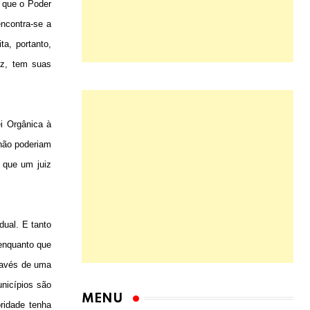
 que o Poder
encontra-se a
ta, portanto,
ez, tem suas
ei Orgânica à
não poderiam
 que um juiz
dual. E tanto
 enquanto que
través de uma
nicípios são
oridade tenha