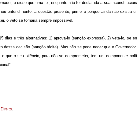
nador, e disse que uma lei, enquanto não for declarada a sua inconstitucion
 meu entendimento, à questão presente, primeiro porque ainda não existia u
r, o veto se tornaria sempre impossível.
dias e três alternativas: 1) aprova-lo (sanção expressa), 2) veta-lo, se e
peito dessa decisão (sanção tácita). Mas não se pode negar que o Governador 
ico, e que o seu silêncio, para não se comprometer, tem um componente polí
ional”.
 Direito
.