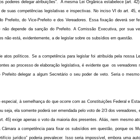
os poderes delegar atribuições”.
A mesma Lei Orgânica estabelece (art. 42)
 de suas competências legislativas e inspectivas. No inciso VI do art. 45, 
 Prefeito, do Vice-Prefeito e dos Vereadores. Essa fixação deverá ser fei
 que não depende da sanção do Prefeito. A Comissão Executiva, por sua v
ções não está, evidentemente, a de legislar sobre os subsídios em questão.
 atos políticos. Se a competência para legislar foi atribuída pela nossa L
ntes ao processo de elaboração legislativa, é evidente que
os vereadores 
 Prefeito delegar a algum Secretário o seu poder de veto. Seria o mesmo
co especial, à semelhança do que ocorre com as Constituições Federal e Esta
 ou seja, ela somente poderá ser emendada pelo voto de 2/3 dos vereadores,
 (art. 45) exige apenas o voto da maioria dos presentes. Aliás, nem mesmo a
a Câmara a competência para fixar os subsídios em questão, porque os Mu
rtifício jurídico” poderia prevalecer. Isso seria impossível, embora uma aut