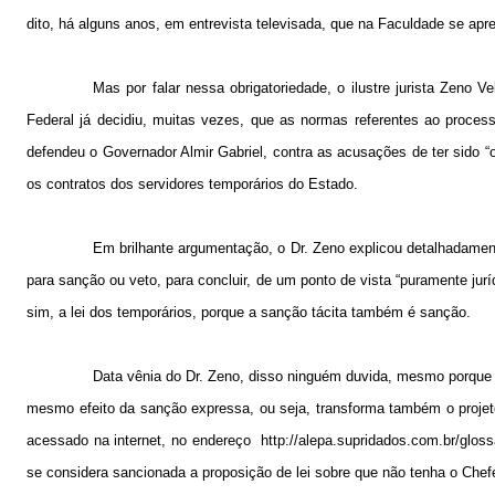
dito, há alguns anos, em entrevista televisada, que na Faculdade se aprend
Mas por falar nessa obrigatoriedade, o ilustre jurista Zeno 
Federal já decidiu, muitas vezes, que as normas referentes ao process
defendeu o Governador Almir Gabriel, contra as acusações de ter sido “om
os contratos dos servidores temporários do Estado.
Em brilhante argumentação, o Dr. Zeno explicou detalhadame
para sanção ou veto, para concluir, de um ponto de vista “puramente jurí
sim, a lei dos temporários, porque a sanção tácita também é sanção.
Data vênia do Dr. Zeno, disso ninguém duvida, mesmo porque é
mesmo efeito da sanção expressa, ou seja, transforma também o projeto
acessado na internet, no endereço
http://alepa.supridados.com.br/glos
se considera sancionada a proposição de lei sobre que não tenha o Che