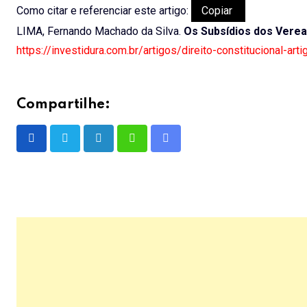
Como citar e referenciar este artigo:
Copiar
LIMA, Fernando Machado da Silva.
Os Subsídios dos Vere
https://investidura.com.br/artigos/direito-constitucional-a
Compartilhe:
LinkedIn
Whatsapp
Share
via
Email