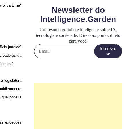
 Silva Lima*
cio jurídico”
vereadores da
Federal”.
a legislatura
uridicamente
, que poderia
 as exceções