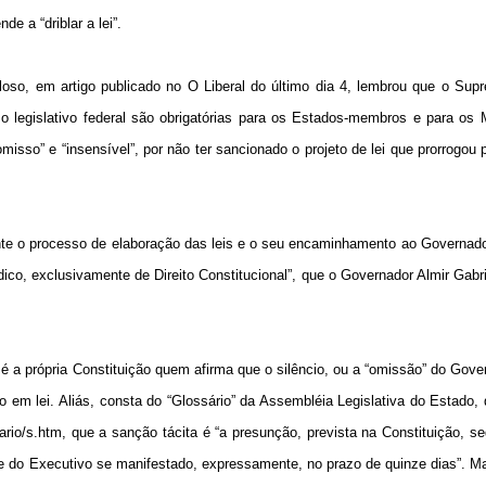
e a “driblar a lei”.
Veloso, em artigo publicado no O Liberal do último dia 4, lembrou que o Sup
o legislativo federal são obrigatórias para os Estados-membros e para os 
isso” e “insensível”, por não ter sancionado o projeto de lei que prorrogou 
nte o processo de elaboração das leis e o seu encaminhamento ao Governado
dico, exclusivamente de Direito Constitucional”, que o Governador Almir Gabr
 a própria Constituição quem afirma que o silêncio, ou a “omissão” do Gove
 em lei. Aliás, consta do “Glossário” da Assembléia Legislativa do Estado,
sario/s.htm, que a sanção tácita é “a presunção, prevista na Constituição, s
fe do Executivo se manifestado, expressamente, no prazo de quinze dias”. M