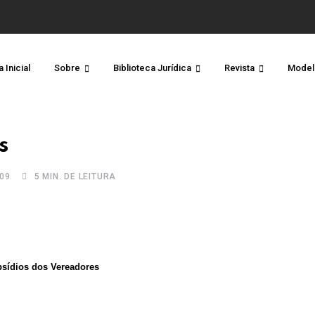
 Inicial
Sobre
Biblioteca Jurídica
Revista
Model
s
09
5 MIN. DE LEITURA
sídios dos Vereadores