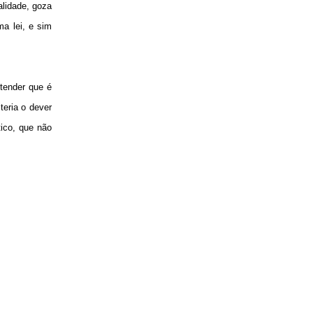
alidade, goza
ma lei, e sim
ntender que é
teria o dever
tico, que não