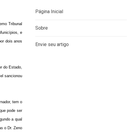
remo Tribunal
Municípios, e
MENU
por dois anos
Página Inicial
Sobre
r do Estado,
iel sancionou
Envie seu artigo
rnador, tem o
 que pode ser
egundo a qual
as o Dr. Zeno