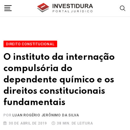
Skip
to
content
DIREITO CONSTITUCIONAL
O instituto da internação
compulsória do
dependente químico e os
direitos constitucionais
fundamentais
POR
LUAN ROGÉRIO JERÔNIMO DA SILVA
30 DE ABRIL DE 2019
38 MIN. DE LEITURA