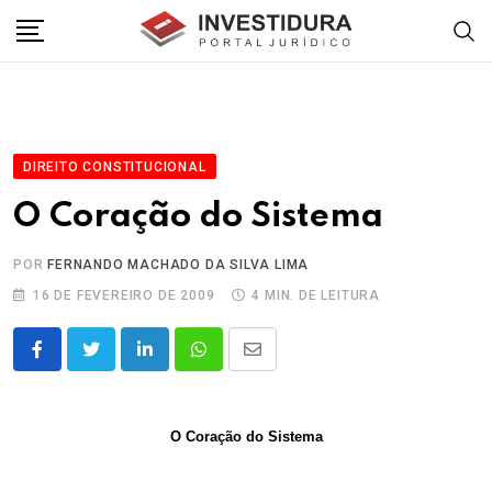
Skip
to
content
DIREITO CONSTITUCIONAL
O Coração do Sistema
POR
FERNANDO MACHADO DA SILVA LIMA
16 DE FEVEREIRO DE 2009
4 MIN. DE LEITURA
LinkedIn
Whatsapp
Share
via
Email
O Coração do Sistema