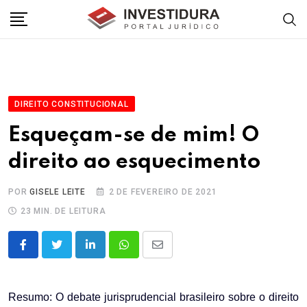
Skip
to
content
DIREITO CONSTITUCIONAL
Esqueçam-se de mim! O
direito ao esquecimento
POR
GISELE LEITE
2 DE FEVEREIRO DE 2021
23 MIN. DE LEITURA
LinkedIn
Whatsapp
Share
via
Email
Resumo: O debate jurisprudencial brasileiro sobre o direito