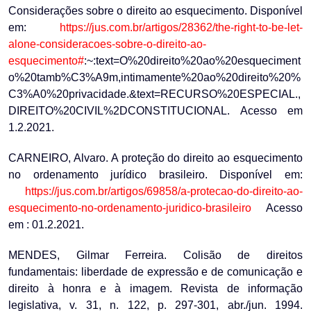
Considerações sobre o direito ao esquecimento. Disponível
em:
https://jus.com.br/artigos/28362/the-right-to-be-let-
alone-consideracoes-sobre-o-direito-ao-
esquecimento#
:~:text=O%20direito%20ao%20esqueciment
o%20tamb%C3%A9m,intimamente%20ao%20direito%20%
C3%A0%20privacidade.&text=RECURSO%20ESPECIAL.,
DIREITO%20CIVIL%2DCONSTITUCIONAL. Acesso em
1.2.2021.
CARNEIRO, Alvaro. A proteção do direito ao esquecimento
no ordenamento jurídico brasileiro. Disponível em:
https://jus.com.br/artigos/69858/a-protecao-do-direito-ao-
esquecimento-no-ordenamento-juridico-brasileiro
Acesso
em : 01.2.2021.
MENDES, Gilmar Ferreira. Colisão de direitos
fundamentais: liberdade de expressão e de comunicação e
direito à honra e à imagem. Revista de informação
legislativa, v. 31, n. 122, p. 297-301, abr./jun. 1994.