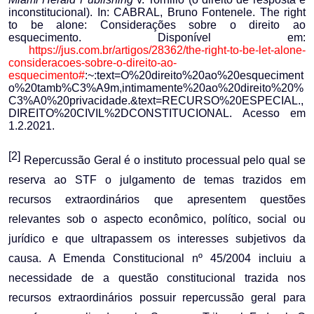
inconstitucional). In:
CABRAL, Bruno Fontenele. The right
to be alone: Considerações sobre o direito ao
esquecimento. Disponível em:
https://jus.com.br/artigos/28362/the-right-to-be-let-alone-
consideracoes-sobre-o-direito-ao-
esquecimento#
:~:text=O%20direito%20ao%20esqueciment
o%20tamb%C3%A9m,intimamente%20ao%20direito%20%
C3%A0%20privacidade.&text=RECURSO%20ESPECIAL.,
DIREITO%20CIVIL%2DCONSTITUCIONAL
. Acesso em
1.2.2021.
[2]
Repercussão Geral é o instituto processual pelo qual se
reserva ao STF o julgamento de temas trazidos em
recursos extraordinários que apresentem questões
relevantes sob o aspecto econômico, político, social ou
jurídico e que ultrapassem os interesses subjetivos da
causa. A Emenda Constitucional nº 45/2004 incluiu a
necessidade de a questão constitucional trazida nos
recursos extraordinários possuir repercussão geral para