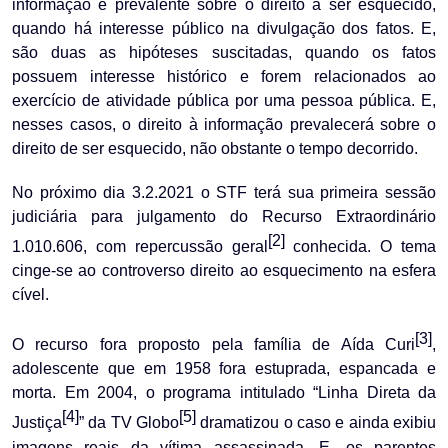
informação é prevalente sobre o direito a ser esquecido,
quando há interesse público na divulgação dos fatos. E,
são duas as hipóteses suscitadas, quando os fatos
possuem interesse histórico e forem relacionados ao
exercício de atividade pública por uma pessoa pública. E,
nesses casos, o direito à informação prevalecerá sobre o
direito de ser esquecido, não obstante o tempo decorrido.
No próximo dia 3.2.2021 o STF terá sua primeira sessão
judiciária para julgamento do Recurso Extraordinário
[2]
1.010.606, com repercussão geral
conhecida. O tema
cinge-se ao controverso direito ao esquecimento na esfera
cível.
[3]
O recurso fora proposto pela família de Aída Curi
,
adolescente que em 1958 fora estuprada, espancada e
morta. Em 2004, o programa intitulado “Linha Direta da
[4]
[5]
Justiça
” da TV Globo
dramatizou o caso e ainda exibiu
imagens reais da vítima assassinada. E, os parentes