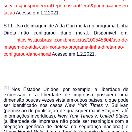
servico=jurisprudenciaRepercussaoGeral&pagina=apresen
tacao
Acesso em 1.2.2021.
STJ. Uso de imagem de Aída Curi morta no programa Linha
Direta não configurou dano moral. Disponível em:
https://stj.jusbrasil.com.br/noticias/100545604/uso-de-
imagem-de-aida-curi-morta-no-programa-linha-direta-nao-
configurou-dano-moral
Acesso em 1.2.2021.
[1]
Nos Estados Unidos, por exemplo, a liberdade de
expressão e a liberdade de imprensa possuem uma
dimensão poucas vezes vista em outros países, o que pode
ser identificado nos casos
New
York Times
v. Sullivan
(permissão de publicação de quaisquer manifestações, até
informações inverídicas),
New York Times
v
. United States
(a liberdade de imprensa não pode ser restringida com a
alegação genérica de defesa da segurança nacional) e
Miami Herald Publishing
v. Tornillo (o direito de resposta é