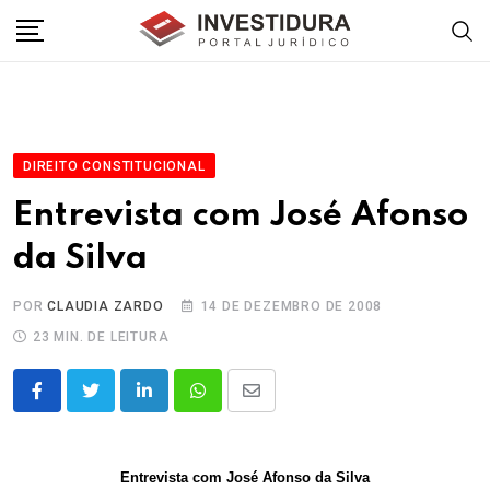
Skip
to
content
DIREITO CONSTITUCIONAL
Entrevista com José Afonso
da Silva
POR
CLAUDIA ZARDO
14 DE DEZEMBRO DE 2008
23 MIN. DE LEITURA
LinkedIn
Whatsapp
Share
via
Email
Entrevista com José Afonso da Silva