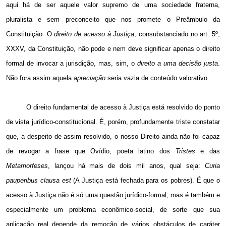
aqui há de ser aquele valor supremo de uma sociedade fraterna,
pluralista e sem preconceito que nos promete o Preâmbulo da
Constituição. O
direito de acesso à Justiça
, consubstanciado no art. 5º,
XXXV, da Constituição, não pode e nem deve significar apenas o direito
formal de invocar a jurisdição, mas, sim, o
direito a uma decisão justa
.
Não fora assim aquela
apreciação
seria vazia de conteúdo valorativo.
O direito fundamental de acesso à Justiça está resolvido do ponto
de vista jurídico-constitucional. É, porém, profundamente triste constatar
que, a despeito de assim resolvido, o nosso Direito ainda não foi capaz
de revogar a frase que Ovídio, poeta latino dos
Tristes
e das
Metamorfeses
, lançou há mais de dois mil anos, qual seja:
Curia
pauperibus clausa est
(A Justiça está fechada para os pobres). É que o
acesso à Justiça não é só uma questão jurídico-formal, mas é também e
especialmente um problema econômico-social, de sorte que sua
aplicação real depende da remoção de vários obstáculos de caráter