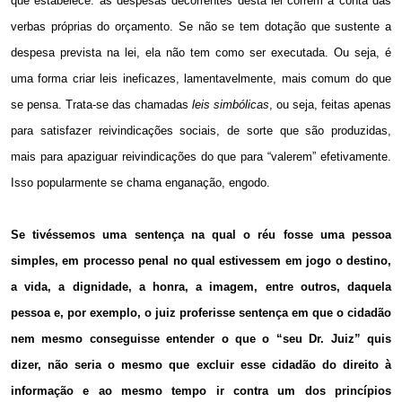
que estabelece: as despesas decorrentes desta lei correm à conta das
verbas próprias do orçamento. Se não se tem dotação que sustente a
despesa prevista na lei, ela não tem como ser executada. Ou seja, é
uma forma criar leis ineficazes, lamentavelmente, mais comum do que
se pensa. Trata-se das chamadas
leis simbólicas
, ou seja, feitas apenas
para satisfazer reivindicações sociais, de sorte que são produzidas,
mais para apaziguar reivindicações do que para “valerem” efetivamente.
Isso popularmente se chama enganação, engodo.
Se tivéssemos uma sentença na qual o réu fosse uma pessoa
simples, em processo penal no qual estivessem em jogo o destino,
a vida, a dignidade, a honra, a imagem, entre outros, daquela
pessoa e, por exemplo, o juiz proferisse sentença em que o cidadão
nem mesmo conseguisse entender o que o “seu Dr. Juiz” quis
dizer, não seria o mesmo que excluir esse cidadão do direito à
informação e ao mesmo tempo ir contra um dos princípios