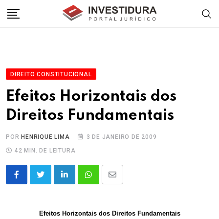
Skip
to
content
DIREITO CONSTITUCIONAL
Efeitos Horizontais dos
Direitos Fundamentais
POR
HENRIQUE LIMA
3 DE JANEIRO DE 2009
42 MIN. DE LEITURA
LinkedIn
Whatsapp
Share
via
Email
Efeitos Horizontais dos Direitos Fundamentais