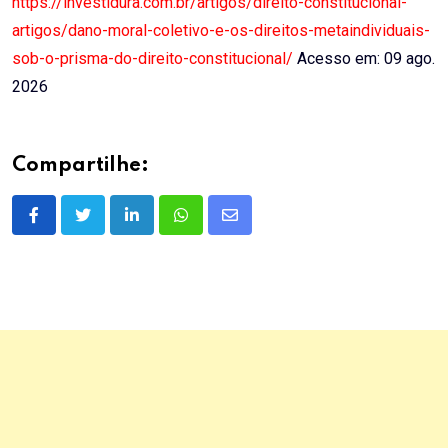
https://investidura.com.br/artigos/direito-constitucional-
artigos/dano-moral-coletivo-e-os-direitos-metaindividuais-
sob-o-prisma-do-direito-constitucional/
Acesso em: 09 ago.
2026
Compartilhe:
LinkedIn
Whatsapp
Share
via
Email