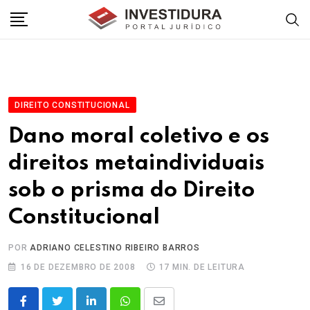
Skip
to
content
DIREITO CONSTITUCIONAL
Dano moral coletivo e os
direitos metaindividuais
sob o prisma do Direito
Constitucional
POR
ADRIANO CELESTINO RIBEIRO BARROS
16 DE DEZEMBRO DE 2008
17 MIN. DE LEITURA
LinkedIn
Whatsapp
Share