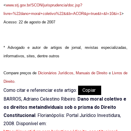
<
www.stj.gov.br/SCON/jurisprudencia/doc.jsp?
livre=%22dano+moral+coletivo%22&&b=ACOR&p=true&t=&l=10&i=1
>
Acesso: 22 de agosto de 2007
* Advogado e autor de artigos de jornal, revistas especializadas,
informativos, sites, dentre outros
Compare preços de
Dicionários Jurídicos
,
Manuais de Direito
e
Livros de
Direito
.
Como citar e referenciar este artigo:
Copiar
BARROS, Adriano Celestino Ribeiro.
Dano moral coletivo e
os direitos metaindividuais sob o prisma do Direito
Constitucional
. Florianópolis: Portal Jurídico Investidura,
2008. Disponível em: