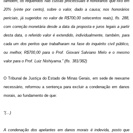
também, os requeridos nas custas processuais e
honorários que fixo em
20% (vinte por cento), sobre o valor,
dado a causa; nos honorários
periciais, já sugeridos no valor de
R$700,00 setecentos reais), fls. 288,
com correção monetária
desde a data da proposta e juros legais a partir
desta data, o
referido valor é extendido, individualmente, também, para
cada
um dos peritos que trabalharam na fase do inquérito civil
público,
ou melhor, R$700,00 para o Prof. Giovani Salviano
MeIo e o mesmo
valor para o Prof. Luiz Nishiyama.” (fls.
381/382)
O Tribunal de Justiça do Estado de Minas Gerais, em sede de reexame
necessário, reformou a sentença para excluir a condenação em danos
morais, ao fundamento de que:
“(…)
A condenação dos apelantes em danos morais é indevida, posto que