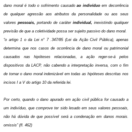
dano moral é todo o sofrimento causado
ao
indivíduo
em decorrência
de qualquer agressão aos atributos da personalidade ou aos seus
valores
pessoais,
portando de caráter
individual,
inexistindo qualquer
previsão de que a coletividade possa ser sujeito passivo do dano moral.
“o artigo 1 o da Lei n° 7 .347/85 (Lei da Ação Civil Pública), apenas
determina que nos casos de ocorrência de dano moral ou patrimonial
causados nas hipóteses relacionadas, a ação reger-se-á pelos
dispositivos da LACP, não cabendo a interpretação inversa, com o fim
de tornar o dano moral indenizável em todas as hipóteses descritas nos
incisos I a V do artigo 10 da referida lei.
Por certo, quando o dano apurado em ação civil pública for causado a
um indivíduo, que comprove ter sido lesado em seus valores pessoais,
não há dúvida de que possível será a condenação em danos morais.
omissis” (fl. 462)