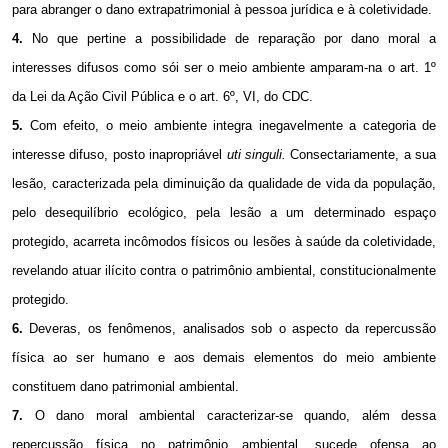
para abranger o dano extrapatrimonial à pessoa jurídica e à coletividade.
4.
No que pertine a possibilidade de reparação por dano moral a
interesses difusos como sói ser o meio ambiente amparam-na o art. 1º
da Lei da Ação Civil Pública e o art. 6º, VI, do CDC.
5.
Com efeito, o meio ambiente integra inegavelmente a categoria de
interesse difuso, posto inapropriável
uti singuli.
Consectariamente, a sua
lesão, caracterizada pela diminuição da qualidade de vida da população,
pelo desequilíbrio ecológico, pela lesão a um determinado espaço
protegido, acarreta incômodos físicos ou lesões à saúde da coletividade,
revelando atuar ilícito contra o patrimônio ambiental, constitucionalmente
protegido.
6.
Deveras, os fenômenos, analisados sob o aspecto da repercussão
física ao ser humano e aos demais elementos do meio ambiente
constituem dano patrimonial ambiental.
7.
O dano moral ambiental caracterizar-se quando, além dessa
repercussão física no patrimônio ambiental, sucede ofensa ao