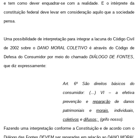
e tem como dever enquadrar-se com a realidade. E o intérprete da
constituição federal deve levar em consideração aquilo que a sociedade
pensa.
Uma possibilidade de interpretação para integrar a lacuna do Código Civil
de 2002 sobre o
DANO MORAL COLETIVO
é através do Código de
Defesa do Consumidor por meio do chamado
DIÁLOGO DE FONTES
,
que diz expressamente:
Art. 6º São direitos básicos do
consumidor: (…) VI – a efetiva
prevenção e
reparação
de danos
patrimoniais e
morais
, individuais,
coletivos
e
difusos
;
(grifo nosso).
Fazendo uma interpretação conforme a Constituição e de acordo com o
Diálogo das Fontes
DEVEM
ser reparadas em relação ao
DANO MORAL