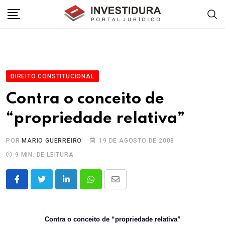
Skip
to
content
DIREITO CONSTITUCIONAL
Contra o conceito de
“propriedade relativa”
POR
MARIO GUERREIRO
19 DE AGOSTO DE 2008
9 MIN. DE LEITURA
LinkedIn
Whatsapp
Share
via
Email
Contra o conceito de “propriedade relativa”