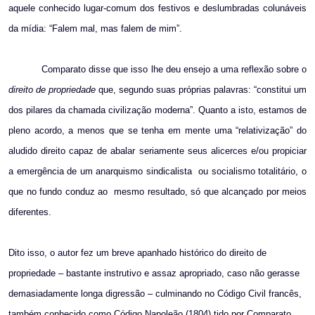
aquele conhecido lugar-comum dos festivos e deslumbradas colunáveis
da mídia: “Falem mal, mas falem de mim”.
Comparato disse que isso lhe deu ensejo a uma reflexão sobre o
direito de propriedade
que, segundo suas próprias palavras: “constitui um
dos pilares da chamada civilização moderna”. Quanto a isto, estamos de
pleno acordo, a menos que se tenha em mente uma “relativização” do
aludido direito capaz de abalar seriamente seus alicerces e/ou propiciar
a emergência de um anarquismo sindicalista
ou socialismo totalitário, o
que no fundo conduz ao
mesmo resultado, só que alcançado por meios
diferentes.
Dito isso, o autor fez um breve apanhado histórico do direito de
propriedade – bastante instrutivo e assaz apropriado, caso não gerasse
demasiadamente longa digressão – culminando no Código Civil francês,
também conhecido como Código Napoleão (1804) tido por Comparato,