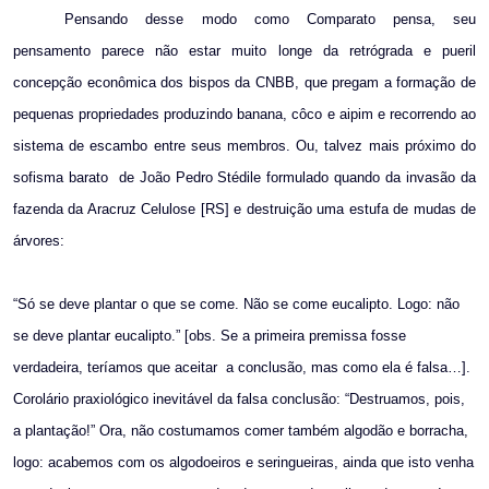
Pensando desse modo como Comparato pensa, seu
pensamento parece não estar muito longe da retrógrada e pueril
concepção econômica dos bispos da CNBB, que pregam a formação de
pequenas propriedades produzindo banana, côco e aipim e recorrendo ao
sistema de escambo entre seus membros. Ou, talvez mais próximo do
sofisma barato
de João Pedro Stédile formulado quando da invasão da
fazenda da Aracruz Celulose [RS] e destruição uma estufa de mudas de
árvores:
“Só se deve plantar o que se come. Não se come eucalipto. Logo: não
se deve plantar eucalipto.” [obs. Se a primeira premissa fosse
verdadeira, teríamos que aceitar
a conclusão, mas como ela é falsa…].
Corolário praxiológico inevitável da falsa conclusão: “Destruamos, pois,
a plantação!” Ora, não costumamos comer também algodão e borracha,
logo: acabemos com os algodoeiros e seringueiras, ainda que isto venha