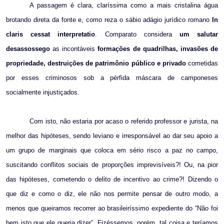
A passagem é clara, claríssima como a mais cristalina água
brotando direta da fonte e, como reza o sábio adágio jurídico romano
In
claris cessat interpretatio
. Comparato considera
um salutar
desassossego
as incontáveis
formações de quadrilhas, invasões de
propriedade, destruições de patrimônio público e privado
cometidas
por esses criminosos sob a pérfida máscara de camponeses
socialmente injustiçados.
Com isto, não estaria por acaso o referido professor e jurista, na
melhor das hipóteses, sendo leviano e irresponsável ao dar seu apoio a
um grupo de marginais que coloca em sério risco a paz no campo,
suscitando conflitos sociais de proporções imprevisíveis?! Ou, na pior
das hipóteses, cometendo o delito de incentivo ao crime?! Dizendo o
que diz e como o diz, ele não nos permite pensar de outro modo, a
menos que queiramos recorrer ao brasileiríssimo expediente do “Não foi
bem isto que ele queria dizer”. Fizéssemos, porém, tal coisa e teríamos