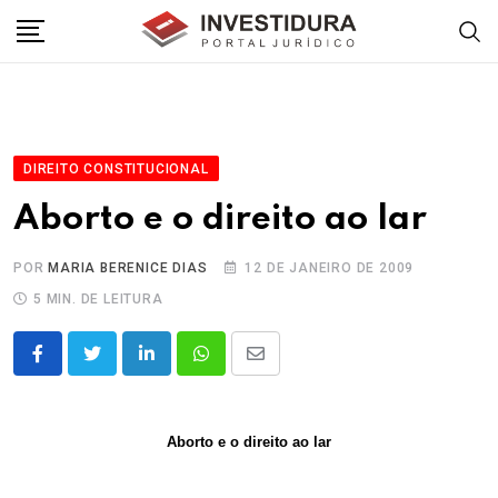
Skip
to
content
DIREITO CONSTITUCIONAL
Aborto e o direito ao lar
POR
MARIA BERENICE DIAS
12 DE JANEIRO DE 2009
5 MIN. DE LEITURA
LinkedIn
Whatsapp
Share
via
Email
Aborto e o direito ao lar