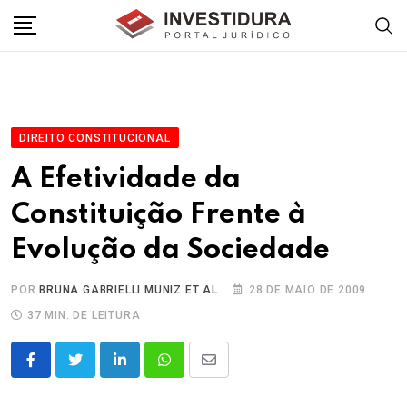
Skip
to
content
DIREITO CONSTITUCIONAL
A Efetividade da
Constituição Frente à
Evolução da Sociedade
POR
BRUNA GABRIELLI MUNIZ ET AL
28 DE MAIO DE 2009
37 MIN. DE LEITURA
LinkedIn
Whatsapp
Share
via