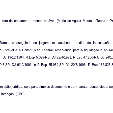
, fora do casamento, menos estável. (Mario de Aguiar Moura – Teoria e Pr
 prosseguindo no julgamento, acolheu o pedido de indenização p
 Estável e à Constituição Federal, reservando para a liquidação a apuraç
J, DJ 19/12/1994; R Esp 5.099-RS, DJ 29/4/1991; R Esp 47.256-RJ, DJ 24/1
746-SP, DJ 9/12/1991, e R Esp 85.954-SP, DJ 20/5/1996. R Esp 132.826-S
 relação jurídica, seja para simples documento e sem caráter contencioso, sej
a intenção. (CPC)