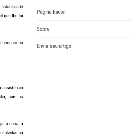
 estabilidade
l que lhe foi
MENU
riormente ao
Página Inicial
Sobre
Envie seu artigo
 assistência
ília, com as
o, a outra, a
resolvidas na