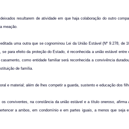
 deixados resultarem de atividade em que haja colaboração do outro compa
sua meação.
r editada uma outra que se cognominou Lei da União Estável (Nº 9.278, de 
o, se para efeito da proteção do Estado, é reconhecida a união estável entr
m casamento, como entidade familiar será reconhecida a convivência duradou
ituição de família.
oral e material; além de lhes competir a guarda, sustento e educação dos fi
s conviventes, na constância da união estável e a título oneroso, afirma 
pertencer a ambos, em condomínio e em partes iguais, a menos que seja e