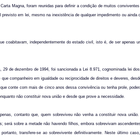
a Carta Magna, foram reunidas para definir a condição de muitos convivente
l previsto em lei, mesmo na inexistência de qualquer impedimento ou ainda q
ue coabitavam, independentemente do estado civil, isto é, de ser apenas 
 29 de dezembro de 1994, foi sancionada a Lei 8.971, cognominada lei dos
ê que companheiro em igualdade ou reciprocidade de direitos e deveres, desd
de que conte com mais de cinco anos dessa convivência ou tenha prole, poder
 enquanto não constituir nova união e desde que prove a necessidade.
penas, contanto que, quem sobreviveu não venha a constituir nova união. 
s; será sobre a metade não havendo filhos, embora sobrevivam ascendentes
 portanto, transfere-se ao sobrevivente definitivamente. Neste último caso