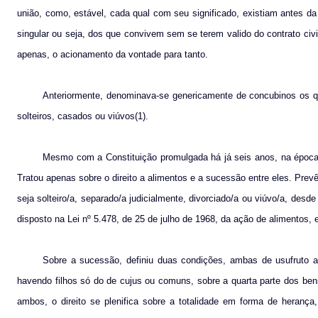
união, como, estável, cada qual com seu significado, existiam antes d
singular ou seja, dos que convivem sem se terem valido do contrato civi
apenas, o acionamento da vontade para tanto.
Anteriormente, denominava-se genericamente de concubinos os q
solteiros, casados ou viúvos(1).
Mesmo com a Constituição promulgada há já seis anos, na época,
Tratou apenas sobre o direito a alimentos e a sucessão entre eles. Prev
seja solteiro/a, separado/a judicialmente, divorciado/a ou viúvo/a, des
disposto na Lei nº 5.478, de 25 de julho de 1968, da ação de alimentos,
Sobre a sucessão, definiu duas condições, ambas de usufruto a
havendo filhos só do de cujus ou comuns, sobre a quarta parte dos ben
ambos, o direito se plenifica sobre a totalidade em forma de herança,