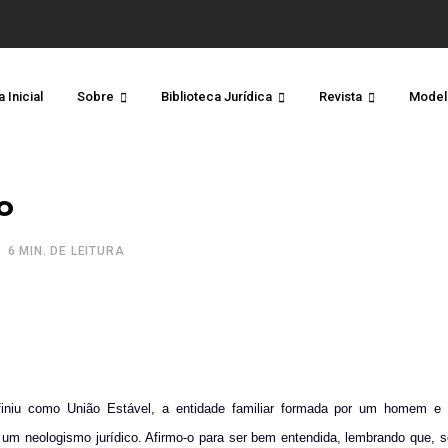
 Inicial
Sobre
Biblioteca Jurídica
Revista
Model
o
6 MIN. DE LEITURA
finiu como União Estável, a entidade familiar formada por um homem e
um neologismo jurídico. Afirmo-o para ser bem entendida, lembrando que, s