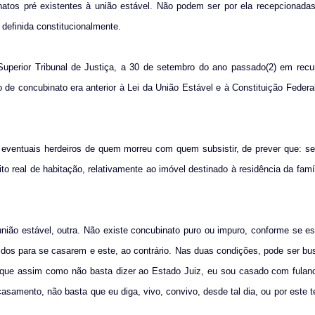
os pré existentes à união estável. Não podem ser por ela recepcionadas,
definida constitucionalmente.
uperior Tribunal de Justiça, a 30 de setembro do ano passado(2) em recur
 de concubinato era anterior à Lei da União Estável e à Constituição Federa
e eventuais herdeiros de quem morreu com quem subsistir, de prever que: se
to real de habitação, relativamente ao imóvel destinado à residência da famí
nião estável, outra. Não existe concubinato puro ou impuro, conforme se e
edidos para se casarem e este, ao contrário. Nas duas condições, pode ser bu
rque assim como não basta dizer ao Estado Juiz, eu sou casado com fulan
casamento, não basta que eu diga, vivo, convivo, desde tal dia, ou por este