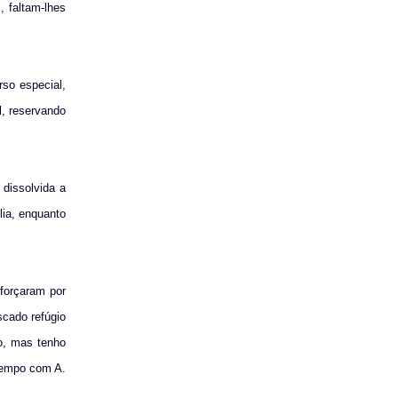
 faltam-lhes
so especial,
l, reservando
 dissolvida a
lia, enquanto
sforçaram por
scado refúgio
o, mas tenho
 tempo com A.