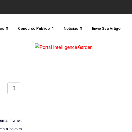
os
Concurso Público
Notícias
Envie Seu Artigo
Share
via
Email
 uma mulher,
eja a palavra