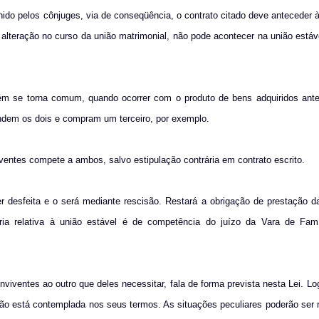
do pelos cônjuges, via de conseqüência, o contrato citado deve anteceder à
 alteração no curso da união matrimonial, não pode acontecer na união estáve
bém se torna comum, quando ocorrer com o produto de bens adquiridos ante
ndem os dois e compram um terceiro, por exemplo.
entes compete a ambos, salvo estipulação contrária em contrato escrito.
desfeita e o será mediante rescisão. Restará a obrigação de prestação da
éria relativa à união estável é de competência do juízo da Vara de Fam
viventes ao outro que deles necessitar, fala de forma prevista nesta Lei. Log
não está contemplada nos seus termos. As situações peculiares poderão ser 