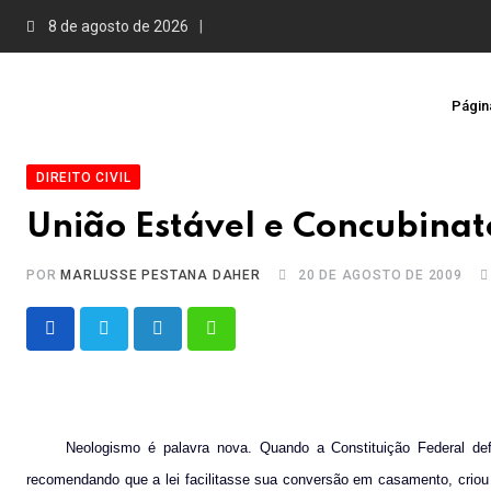
Skip
8 de agosto de 2026
to
content
Página
DIREITO CIVIL
União Estável e Concubinat
POR
MARLUSSE PESTANA DAHER
20 DE AGOSTO DE 2009
LinkedIn
Whatsapp
Neologismo é palavra nova. Quando a Constituição Federal de
recomendando que a lei facilitasse sua conversão em casamento, criou 