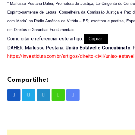
* Marlusse Pestana Daher, Promotora de Justiça, Ex-Dirigente do Cent
Espírito-santense de Letras, Conselheira da Comissão Justiça e Paz d
com Maria” na Rádio América de Vitória – ES; escritora e poetisa, Espec
em Direitos e Garantias Fundamentais.
Como citar e referenciar este artigo:
Copiar
DAHER, Marlusse Pestana.
União Estável e Concubinato
. 
https://investidura.com.br/artigos/direito-civil/uniao-estave
Compartilhe:
LinkedIn
Whatsapp
Share
via
Email