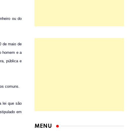
nheiro ou do
10 de maio de
e o homem e a
ra, pública e
lhos comuns.
a lei que são
stipulado em