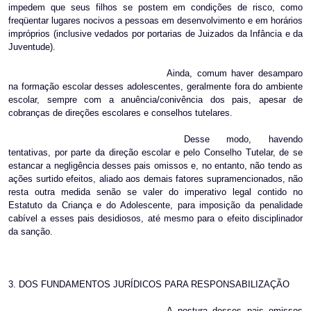
impedem que seus filhos se postem em condições de risco, como
freqüentar lugares nocivos a pessoas em desenvolvimento e em horários
impróprios (inclusive vedados por portarias de Juizados da Infância e da
Juventude).
Ainda, comum haver desamparo
na formação escolar desses adolescentes, geralmente fora do ambiente
escolar, sempre com a anuência/conivência dos pais, apesar de
cobranças de direções escolares e conselhos tutelares.
Desse modo, havendo
tentativas, por parte da direção escolar e pelo Conselho Tutelar, de se
estancar a negligência desses pais omissos e, no entanto, não tendo as
ações surtido efeitos, aliado aos demais fatores supramencionados, não
resta outra medida senão se valer do imperativo legal contido no
Estatuto da Criança e do Adolescente, para imposição da penalidade
cabível a esses pais desidiosos, até mesmo para o efeito disciplinador
da sanção.
3. DOS FUNDAMENTOS JURÍDICOS PARA RESPONSABILIZAÇÃO
A postura desses pais omissos