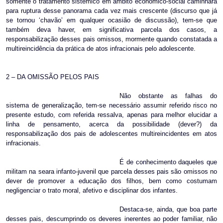
somente o tratamento sistêmico em âmbito econômico-social caminhará
para ruptura desse panorama cada vez mais crescente (discurso que já
se tornou ‘chavão’ em qualquer ocasião de discussão), tem-se que
também deva haver, em significativa parcela dos casos, a
responsabilização desses pais omissos, mormente quando constatada a
multireincidência da prática de atos infracionais pelo adolescente.
2 – DA OMISSÃO PELOS PAIS
Não obstante as falhas do
sistema de generalização, tem-se necessário assumir referido risco no
presente estudo, com referida ressalva, apenas para melhor elucidar a
linha de pensamento, acerca da possibilidade (dever?) da
responsabilização dos pais de adolescentes multireincidentes em atos
infracionais.
É de conhecimento daqueles que
militam na seara infanto-juvenil que parcela desses pais são omissos no
dever de promover a educação dos filhos, bem como costumam
negligenciar o trato moral, afetivo e disciplinar dos infantes.
Destaca-se, ainda, que boa parte
desses pais, descumprindo os deveres inerentes ao poder familiar, não