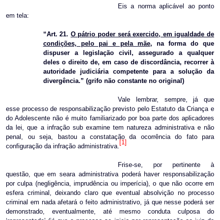
Eis a norma aplicável ao ponto
em tela:
“Art. 21.
O pátrio poder será exercido, em igualdade de
condições, pelo pai e pela mãe
, na forma do que
dispuser a legislação civil, assegurado a qualquer
deles o direito de, em caso de discordância, recorrer à
autoridade judiciária competente para a solução da
divergência.” (grifo não constante no original)
Vale lembrar, sempre, já que
esse processo de responsabilização previsto pelo Estatuto da Criança e
do Adolescente não é muito familiarizado por boa parte dos aplicadores
da lei, que a infração sub examine tem natureza administrativa e não
penal, ou seja, bastou a constatação da ocorrência do fato para
[1]
configuração da infração administrativa.
Frise-se, por pertinente à
questão, que em seara administrativa poderá haver responsabilização
por culpa (negligência, imprudência ou imperícia), o que não ocorre em
esfera criminal, deixando claro que eventual absolvição no processo
criminal em nada afetará o feito administrativo, já que nesse poderá ser
demonstrado, eventualmente, até mesmo conduta culposa do