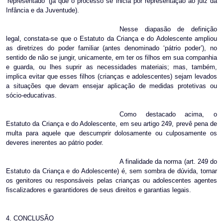
‘representado’ (já que o processo se inicia por representação ao juiz da
Infância e da Juventude).
Nesse diapasão de definição
legal, constata-se que o Estatuto da Criança e do Adolescente ampliou
as diretrizes do poder familiar (antes denominado ‘pátrio poder’), no
sentido de não se jungir, unicamente, em ter os filhos em sua companhia
e guarda, ou lhes suprir as necessidades materiais; mas, também,
implica evitar que esses filhos (crianças e adolescentes) sejam levados
a situações que devam ensejar aplicação de medidas protetivas ou
sócio-educativas.
Como destacado acima, o
Estatuto da Criança e do Adolescente, em seu artigo 249, prevê pena de
multa para aquele que descumprir dolosamente ou culposamente os
deveres inerentes ao pátrio poder.
A finalidade da norma (art. 249 do
Estatuto da Criança e do Adolescente) é, sem sombra de dúvida, tornar
os genitores ou responsáveis pelas crianças ou adolescentes agentes
fiscalizadores e garantidores de seus direitos e garantias legais.
4. CONCLUSÃO