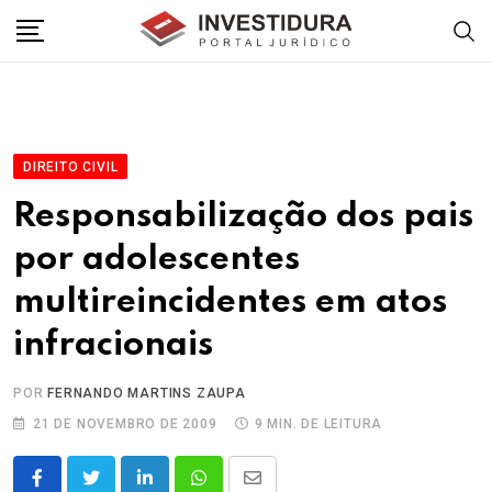
Skip
to
content
DIREITO CIVIL
Responsabilização dos pais
por adolescentes
multireincidentes em atos
infracionais
POR
FERNANDO MARTINS ZAUPA
21 DE NOVEMBRO DE 2009
9 MIN. DE LEITURA
LinkedIn
Whatsapp
Share