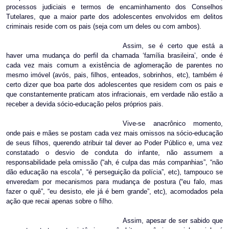
processos judiciais e termos de encaminhamento dos Conselhos
Tutelares, que a maior parte dos adolescentes envolvidos em delitos
criminais reside com os pais (seja com um deles ou com ambos).
Assim, se é certo que está a
haver uma mudança do perfil da chamada ‘família brasileira’, onde é
cada vez mais comum a existência de aglomeração de parentes no
mesmo imóvel (avós, pais, filhos, enteados, sobrinhos, etc), também é
certo dizer que boa parte dos adolescentes que residem com os pais e
que constantemente praticam atos infracionais, em verdade não estão a
receber a devida sócio-educação pelos próprios pais.
Vive-se anacrônico momento,
onde pais e mães se postam cada vez mais omissos na sócio-educação
de seus filhos, querendo atribuir tal dever ao Poder Público e, uma vez
constatado o desvio de conduta do infante, não assumem a
responsabilidade pela omissão (“ah, é culpa das más companhias”, “não
dão educação na escola”, “é perseguição da polícia”, etc), tampouco se
enveredam por mecanismos para mudança de postura (“eu falo, mas
fazer o quê”, “eu desisto, ele já é bem grande”, etc), acomodados pela
ação que recai apenas sobre o filho.
Assim, apesar de ser sabido que