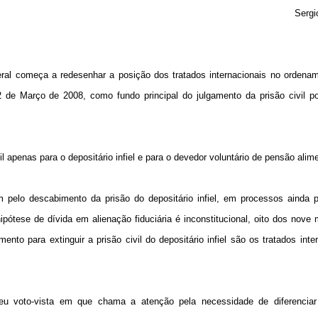
Sergi
eral começa a redesenhar a posição dos tratados internacionais no ordenam
 de Março de 2008, como fundo principal do julgamento da prisão civil po
il apenas para o depositário infiel e para o devedor voluntário de pensão alime
m pelo descabimento da prisão do depositário infiel, em processos ainda 
pótese de dívida em alienação fiduciária é inconstitucional, oito dos nove 
nto para extinguir a prisão civil do depositário infiel são os tratados inte
eu voto-vista em que chama a atenção pela necessidade de diferenciar