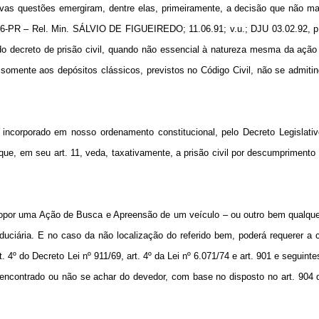
as questões emergiram, dentre elas, primeiramente, a decisão que não mai
 6.566-PR – Rel. Min. SÁLVIO DE FIGUEIREDO; 11.06.91; v.u.; DJU 03.02.92, 
o decreto de prisão civil, quando não essencial à natureza mesma da ação
 somente aos depósitos clássicos, previstos no Código Civil, não se admiti
 incorporado em nosso ordenamento constitucional, pelo Decreto Legislati
, que, em seu art. 11, veda, taxativamente, a prisão civil por descumprimento
 propor uma Ação de Busca e Apreensão de um veículo – ou outro bem qualqu
iduciária. E no caso da não localização do referido bem, poderá requerer a
º do Decreto Lei nº 911/69, art. 4º da Lei nº 6.071/74 e art. 901 e seguint
or encontrado ou não se achar do devedor, com base no disposto no art. 904