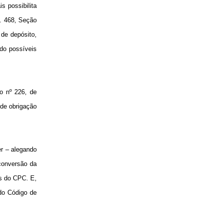
s possibilita
p. 468, Seção
 de depósito,
ndo possíveis
vo nº 226, de
 de obrigação
er – alegando
 conversão da
es do CPC. E,
 do Código de