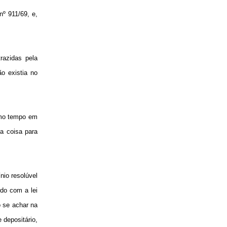
nº 911/69, e,
trazidas pela
ão existia no
esmo tempo em
a coisa para
nio resolúvel
rdo com a lei
o se achar na
 depositário,