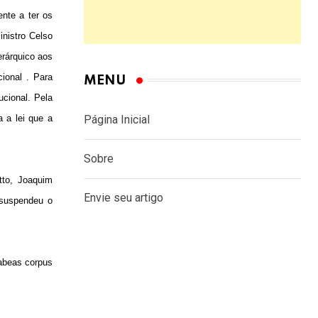
nte a ter os
inistro Celso
erárquico aos
cional . Para
MENU
cional. Pela
a a lei que a
Página Inicial
Sobre
tto, Joaquim
Envie seu artigo
 suspendeu o
habeas corpus