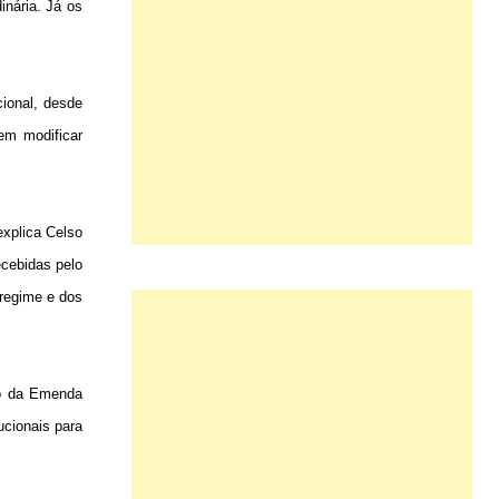
inária. Já os
cional, desde
em modificar
explica Celso
ecebidas pelo
 regime e dos
ão da Emenda
ucionais para