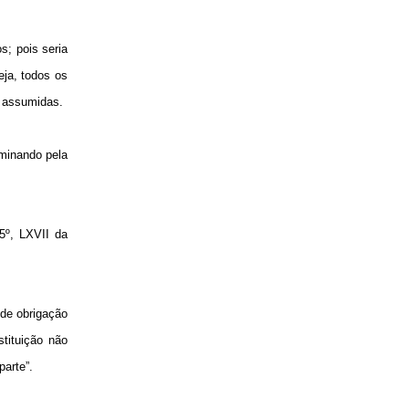
s; pois seria
eja, todos os
e assumidas.
lminando pela
5º, LXVII da
 de obrigação
stituição não
parte”.