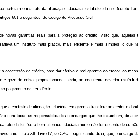
 norteiam o instituto da alienação fiduciária, estabelecida no Decreto Lei 
rtigos 901 e seguintes, do Código de Processo Civil.
de novas garantias reais para a proteção ao crédito, visto que, aquelas 
esafiava um instituto mais prático, mais eficiente e mais simples, o que n
tar a concessão do crédito, para dar efetiva e real garantia ao credor, ao m
e gozo da coisa; proporcionando, ainda, ao adquirente devedor usufruir d
o ao pagamento de seu débito.
ue o contrato de alienação fiduciária em garantia transfere ao credor o domí
itário com todas as responsabilidades e encargos que lhe incumbem, de aco
º da referida lei: “se o bem alienado fiduciariamente não for encontrado ou nã
vista no Título XII, Livro IV, do CPC´´, significando dizer, que, o encargo de