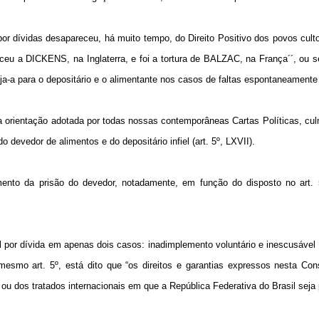
 dívidas desapareceu, há muito tempo, do Direito Positivo dos povos culto
ceu a DICKENS, na Inglaterra, e foi a tortura de BALZAC, na França´´, ou s
eja-a para o depositário e o alimentante nos casos de faltas espontaneament
 a orientação adotada por todas nossas contemporâneas Cartas Políticas, cu
devedor de alimentos e do depositário infiel (art. 5º, LXVII).
ento da prisão do devedor, notadamente, em função do disposto no art. 
vil por dívida em apenas dois casos: inadimplemento voluntário e inescusável
e mesmo art. 5º, está dito que “os direitos e garantias expressos nesta Con
ou dos tratados internacionais em que a República Federativa do Brasil seja 