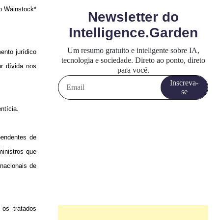
o Wainstock*
ento jurídico
r dívida nos
ntícia.
pendentes de
ministros que
rnacionais de
 os tratados