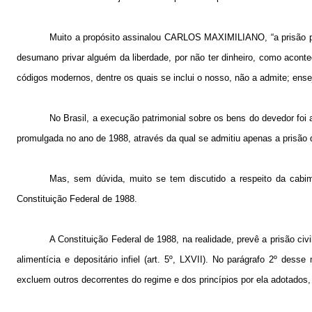
Muito a propósito assinalou CARLOS MAXIMILIANO, “a prisão por
desumano privar alguém da liberdade, por não ter dinheiro, como aconte
códigos modernos, dentre os quais se inclui o nosso, não a admite; ens
No Brasil, a execução patrimonial sobre os bens do devedor foi
promulgada no ano de 1988, através da qual se admitiu apenas a prisão do 
Mas, sem dúvida, muito se tem discutido a respeito da cabim
Constituição Federal de 1988.
A Constituição Federal de 1988, na realidade, prevê a prisão ci
alimentícia e depositário infiel (art. 5º, LXVII). No parágrafo 2º dess
excluem outros decorrentes do regime e dos princípios por ela adotados, 