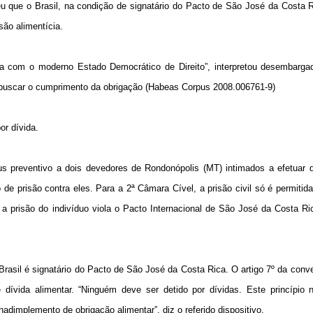
u que o Brasil, na condição de signatário do Pacto de São José da Costa R
são alimentícia.
za com o moderno Estado Democrático de Direito”, interpretou desembarga
rá buscar o cumprimento da obrigação (Habeas Corpus 2008.006761-9)
or dívida.
 preventivo a dois devedores de Rondonópolis (MT) intimados a efetuar d
 prisão contra eles. Para a 2ª Câmara Cível, a prisão civil só é permiti
 a prisão do indivíduo viola o Pacto Internacional de São José da Costa Ri
Brasil é signatário do Pacto de São José da Costa Rica. O artigo 7º da con
de dívida alimentar. “Ninguém deve ser detido por dívidas. Este princípio 
adimplemento de obrigação alimentar”, diz o referido dispositivo.