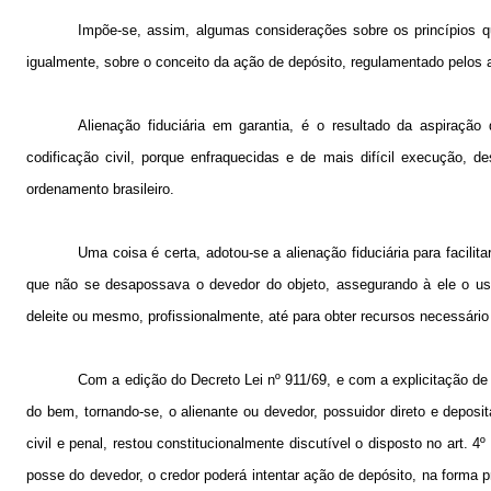
Impõe-se, assim, algumas considerações sobre os princípios que
igualmente, sobre o conceito da ação de depósito, regulamentado pelos a
Alienação fiduciária em garantia, é o resultado da aspiração 
codificação civil, porque enfraquecidas e de mais difícil execução, d
ordenamento brasileiro.
Uma coisa é certa, adotou-se a alienação fiduciária para facili
que não se desapossava o devedor do objeto, assegurando à ele o uso 
deleite ou mesmo, profissionalmente, até para obter recursos necessári
Com a edição do Decreto Lei nº 911/69, e com a explicitação de q
do bem, tornando-se, o alienante ou devedor, possuidor direto e depos
civil e penal, restou constitucionalmente discutível o disposto no art. 4
posse do devedor, o credor poderá intentar ação de depósito, na forma pre