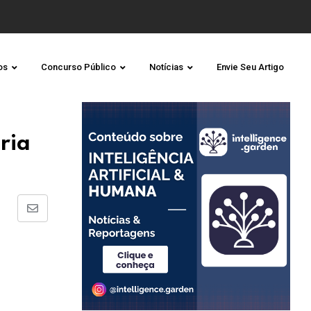
os
Concurso Público
Notícias
Envie Seu Artigo
ria
Share
via
Email