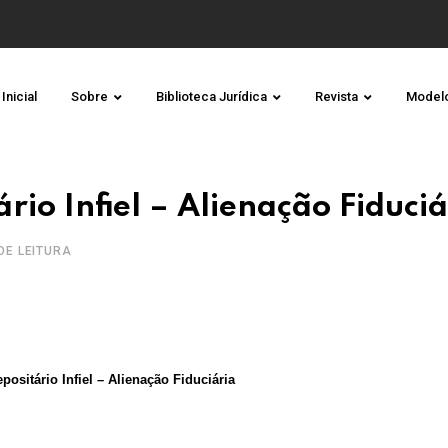
Inicial
Sobre
Biblioteca Jurídica
Revista
Model
rio Infiel – Alienação Fiduciá
 DE LEITURA
positário Infiel – Alienação Fiduciária