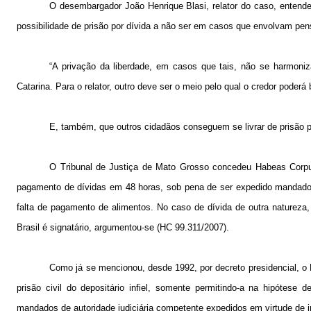
O desembargador João Henrique Blasi, relator do caso, entende
possibilidade de prisão por dívida a não ser em casos que envolvam pen
“A privação da liberdade, em casos que tais, não se harmoni
Catarina. Para o relator, outro deve ser o meio pelo qual o credor pode
E, também, que outros cidadãos conseguem se livrar de prisão p
O Tribunal de Justiça de Mato Grosso concedeu Habeas Corpus
pagamento de dívidas em 48 horas, sob pena de ser expedido mandado de
falta de pagamento de alimentos. No caso de dívida de outra natureza,
Brasil é signatário, argumentou-se (HC 99.311/2007).
Como já se mencionou, desde 1992, por decreto presidencial, o 
prisão civil do depositário infiel, somente permitindo-a na hipótese 
mandados de autoridade judiciária competente expedidos em virtude de in