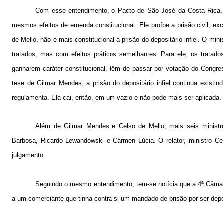
Com esse entendimento, o Pacto de São José da Costa Rica, 
mesmos efeitos de emenda constitucional. Ele proíbe a prisão civil, exc
de Mello, não é mais constitucional a prisão do depositário infiel. O min
tratados, mas com efeitos práticos semelhantes. Para ele, os tratados
ganharem caráter constitucional, têm de passar por votação do Congr
tese de Gilmar Mendes, a prisão do depositário infiel continua existi
regulamenta. Ela cai, então, em um vazio e não pode mais ser aplicada.
Além de Gilmar Mendes e Celso de Mello, mais seis ministros 
Barbosa, Ricardo Lewandowski e Cármen Lúcia. O relator, ministro Cez
julgamento.
Seguindo o mesmo entendimento, tem-se notícia que a 4ª Câmara
a um comerciante que tinha contra si um mandado de prisão por ser deposi