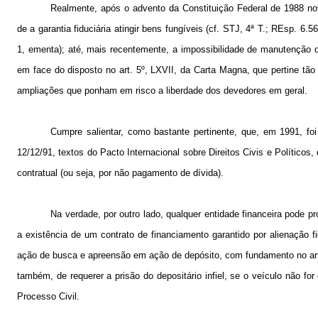
Realmente, após o advento da Constituição Federal de 1988 nov
de a garantia fiduciária atingir bens fungíveis (cf. STJ, 4ª T.; REsp.
1, ementa); até, mais recentemente, a impossibilidade de manutenção d
em face do disposto no art. 5º, LXVII, da Carta Magna, que pertine tão
ampliações que ponham em risco a liberdade dos devedores em geral.
Cumpre salientar, como bastante pertinente, que, em 1991, foi
12/12/91, textos do Pacto Internacional sobre Direitos Civis e Políticos
contratual (ou seja, por não pagamento de dívida).
Na verdade, por outro lado, qualquer entidade financeira pode
a existência de um contrato de financiamento garantido por alienação f
ação de busca e apreensão em ação de depósito, com fundamento no art. 4
também, de requerer a prisão do depositário infiel, se o veículo não f
Processo Civil.