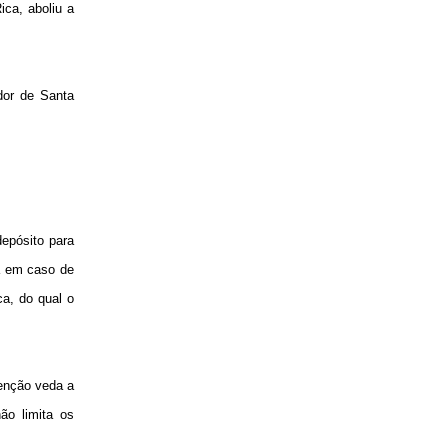
ica, aboliu a
dor de Santa
epósito para
da em caso de
ca, do qual o
venção veda a
não limita os