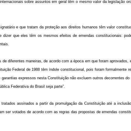
 internacionais sobre assuntos em geral têm o mesmo valor da legislação ord
ignatário e que tratam da proteção aos direitos humanos têm valor constitu
ue dizer que eles têm os mesmos efeitos de emendas constitucionais: pod
ntais.
nos de diferentes maneiras, de acordo com a época em que foram aprovados, 
tuição Federal de 1988 têm índole constitucional, pois foram formalmente r
os e garantias expressos nesta Constituição não excluem outros decorrentes do
blica Federativa do Brasil seja parte”.
 tratados assinados a partir da promulgação da Constituição até a inclus
sam ser votados de acordo com as regras das propostas de emendas constit