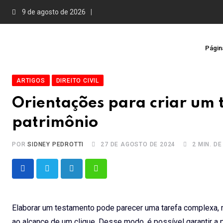
Skip
9 de agosto de 2026
to
content
Página
ARTIGOS
DIREITO CIVIL
Orientações para criar um 
patrimônio
POR
SIDNEY PEDROTTI
27 DE AGOSTO DE 2024
2 MIN. DE
LinkedIn
Whatsapp
Elaborar um testamento pode parecer uma tarefa complexa, 
ao alcance de um clique. Desse modo, é possível garantir a