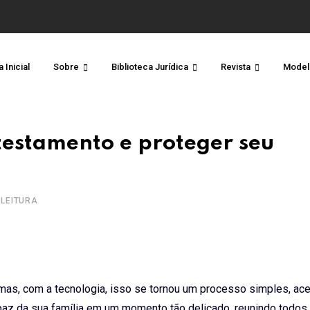
 Inicial
Sobre
Biblioteca Jurídica
Revista
Model
testamento e proteger seu
 LEITURA
mas, com a tecnologia, isso se tornou um processo simples, ace
 paz da sua família em um momento tão delicado, reunindo todos