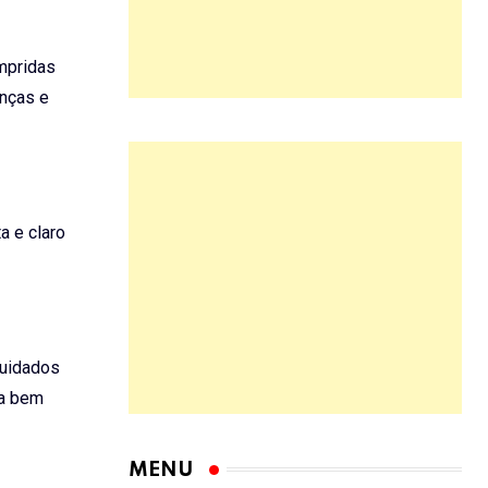
umpridas
anças e
a e claro
cuidados
ja bem
MENU