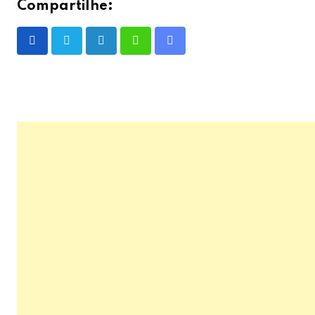
Compartilhe:
LinkedIn
Whatsapp
Share
via
Email