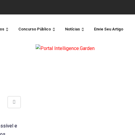
os
Concurso Público
Notícias
Envie Seu Artigo
Share
via
Email
ssível e
 os