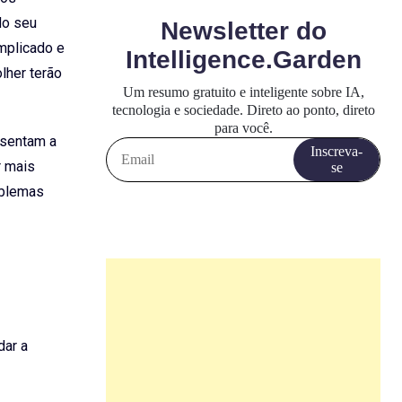
do seu
mplicado e
lher terão
esentam a
r mais
oblemas
dar a