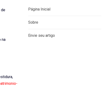
Página Inicial
s de
Sobre
Envie seu artigo
o na
estidura,
patrimonio-