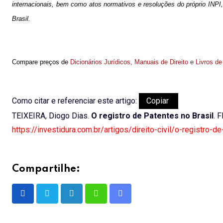
internacionais, bem como atos normativos e resoluções do próprio INP
Brasil.
Compare preços de
Dicionários Jurídicos
,
Manuais de Direito
e
Livros de
Como citar e referenciar este artigo:
Copiar
TEIXEIRA, Diogo Dias.
O registro de Patentes no Brasil
. 
https://investidura.com.br/artigos/direito-civil/o-registro-d
Compartilhe:
LinkedIn
Whatsapp
Share
via