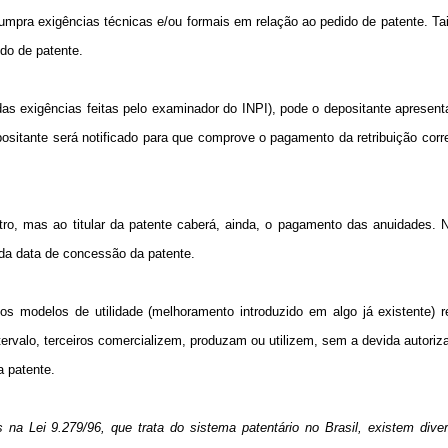
 cumpra exigências técnicas e/ou formais em relação ao pedido de patente. Ta
do de patente.
as exigências feitas pelo examinador do INPI), pode o depositante apresent
epositante será notificado para que comprove o pagamento da retribuição cor
.
tro, mas ao titular da patente caberá, ainda, o pagamento das anuidades. 
o da data de concessão da patente.
s modelos de utilidade (melhoramento introduzido em algo já existente) r
ervalo, terceiros comercializem, produzam ou utilizem, sem a devida autoriz
a patente.
na Lei 9.279/96, que trata do sistema patentário no Brasil, existem diver