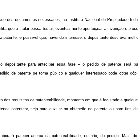
do dos documentos necessários, no Instituto Nacional de Propriedade Indus
ita que o titular possa testar, eventualmente aperfeiçoar a invenção e procu
 da patente, é possível que, havendo interesse, o depositante descreva melh
o depositante para antecipar essa fase – o pedido de patente será pu
dido de patente se torna público e qualquer interessado pode obter cópia
 dos requisitos de patenteabilidade, momento em que é facultado a qualque
ende patentear, seja para auxiliar na obtenção da patente ou para fins di
aborará parecer acerca da patenteabilidade, ou não, do pedido. Mais do