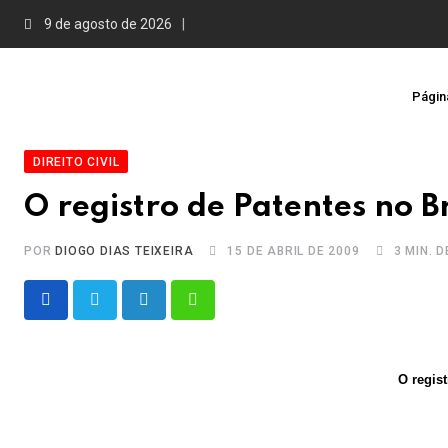
Skip
9 de agosto de 2026
to
content
Página
DIREITO CIVIL
O registro de Patentes no Br
POR
DIOGO DIAS TEIXEIRA
15 DE ABRIL DE 2009
3 MIN. 
LinkedIn
Whatsapp
O regist