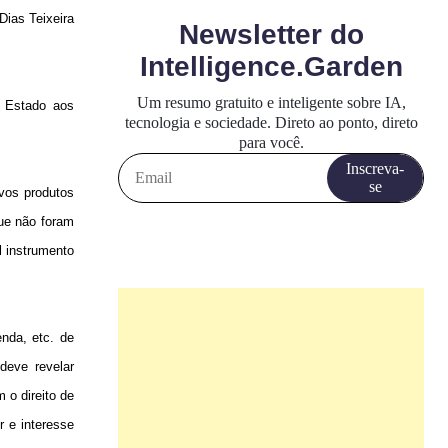
Dias Teixeira
o Estado aos
vos produtos
que não foram
l instrumento
enda, etc. de
deve revelar
 o direito de
r e interesse