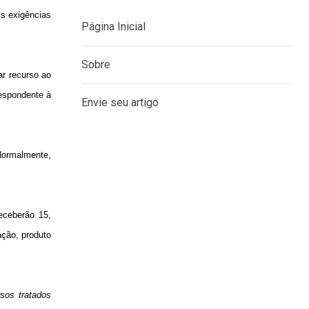
is exigências
ar recurso ao
MENU
respondente à
Página Inicial
Sobre
Normalmente,
Envie seu artigo
eceberão 15,
ação, produto
sos tratados