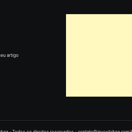
eu artigo
tidura - Todos os direitos reservados - contato@investidura.com