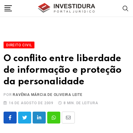
Skip
to
content
DIREITO CIVIL
O conflito entre liberdade
de informação e proteção
da personalidade
POR
RAVÊNIA MÁRCIA DE OLIVEIRA LEITE
16 DE AGOSTO DE 2009
8 MIN. DE LEITURA
LinkedIn
Whatsapp
Share
via