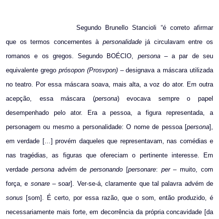
Email
Segundo
Brunello Stancioli “é
correto afirmar
que os termos concernentes à
personalidade
já circulavam entre os
romanos e os gregos. Segundo BOÉCIO,
persona
– a par de seu
equivalente grego
prósopon
(Prosvpon) –
designava a máscara utilizada
no teatro. Por essa máscara soava, mais alta, a voz do ator. Em outra
acepção, essa máscara (
persona
) evocava sempre o papel
desempenhado pelo ator. Era a pessoa, a figura representada, a
personagem ou mesmo a personalidade: O nome de pessoa [
persona
],
em verdade […] provém daqueles que representavam, nas comédias e
nas tragédias, as figuras que ofereciam o pertinente interesse. Em
verdade
persona
advém de
personando
[
personare
:
per
– muito, com
força, e
sonare –
soar]. Ver-se-á, claramente que tal palavra advém de
sonus
[som]. É certo, por essa razão, que o som, então produzido, é
necessariamente mais forte, em decorrência da própria concavidade [da