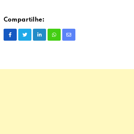
Compartilhe:
LinkedIn
Whatsapp
Share
via
Email