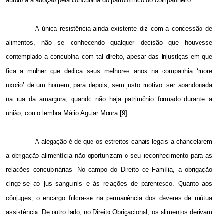
autoriza a adoção pela concubina do patronímico do companheiro.
A única resistência ainda existente diz com a concessão de
alimentos, não se conhecendo qualquer decisão que houvesse
contemplado a concubina com tal direito, apesar das injustiças em que
fica a mulher que dedica seus melhores anos na companhia ‘more
uxorio’ de um homem, para depois, sem justo motivo, ser abandonada
na rua da amargura, quando não haja patrimônio formado durante a
união, como lembra Mário Aguiar Moura.[9]
A alegação é de que os estreitos canais legais a chancelarem
a obrigação alimentícia não oportunizam o seu reconhecimento para as
relações concubinárias. No campo do Direito de Família, a obrigação
cinge-se ao jus sanguinis e às relações de parentesco. Quanto aos
cônjuges, o encargo fulcra-se na permanência dos deveres de mútua
assistência. De outro lado, no Direito Obrigacional, os alimentos derivam