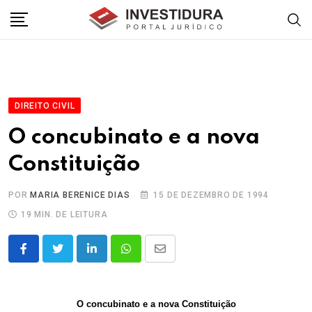
Skip
to
content
DIREITO CIVIL
O concubinato e a nova
Constituição
POR
MARIA BERENICE DIAS
15 DE DEZEMBRO DE 1994
19 MIN. DE LEITURA
LinkedIn
Whatsapp
Share
via
Email
O concubinato e a nova Constituição