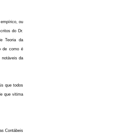
 empírico, ou
critos do Dr.
e Teoria da
ão de como é
s notáveis da
is que todos
de que vitima
ias Contábeis