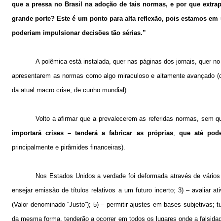
que a pressa no Brasil na adoção de tais normas, e por que extra
grande porte? Este é um ponto para alta reflexão, pois estamos
poderiam impulsionar decisões tão sérias.”
A polêmica está instalada, quer nas páginas dos jornais, quer
apresentarem as normas como algo miraculoso e altamente avançado (co
da atual macro crise, de cunho mundial).
Volto a afirmar que a prevalecerem as referidas normas, sem qu
importará crises – tenderá a fabricar as próprias
,
que até pod
principalmente e pirâmides financeiras).
Nos Estados Unidos a verdade foi deformada através de vários f
ensejar emissão de títulos relativos a um futuro incerto; 3) – avaliar 
(Valor denominado “Justo”); 5) – permitir ajustes em bases subjetivas; t
da mesma forma, tenderão a ocorrer em todos os lugares onde a falsidade