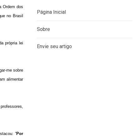
da Ordem dos
ue no Brasil
MENU
 própria lei
Página Inicial
Sobre
agar-me sobre
sam alimentar
Envie seu artigo
 professores,
stacou: “
Por