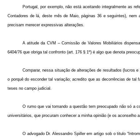
Portugal, por exemplo, não está aceitando integralmente as r
Contadores de lá, deste mês de Maio, páginas 36 e seguintes), nem a
precisam merecer expressivas alterações.
A atitude da CVM – Comissão de Valores Mobiliários dispensan
6404/76 que obriga tal confronto (art. 176 § 1º) é algo que denota preoc
Comparar, nessa situação de alterações de resultados (lucros e
o porquê do esconder tal variação; acredito que as decorrências de tal
teses no campo judicial.
O rumo que vai tomando a questão tem preocupado não só a cont
universitários, que procuram conhecer a minha opinião (e os aconselho a 
O advogado Dr. Alessandro Spiller em artigo sob o titulo “
Introm