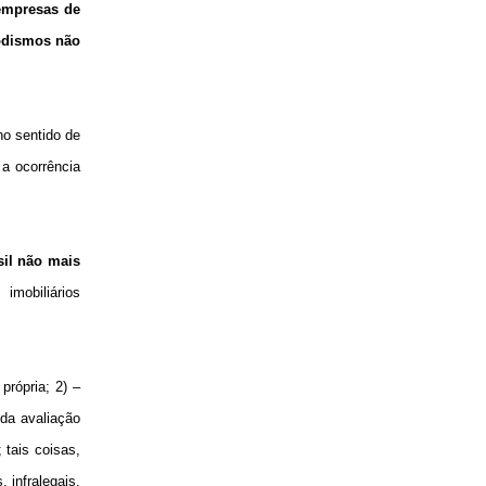
 empresas de
odismos não
no sentido de
a ocorrência
sil não mais
 imobiliários
própria; 2) –
 da avaliação
 tais coisas,
 infralegais,