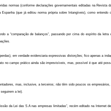
eferidas normas (conforme declarações governamentais editadas na Revista 
 Espanha (que já editou norma própria sobre Intangíveis), como entendo q
do a “comparação de balanços”, passando por cima do espírito da letra da
upações.
 perdas), em verdade evidenciaria expressivas distorções; fico apenas a ind
 fato no campo prático ainda são imprevisíveis, mas, possível é que até pos
adores, mas, inclusive, a terceiros; não têm sido poucos os empresários,
seguirem a lei).
issão da Lei das S.A nas empresas limitadas”, recém editado na Internet de