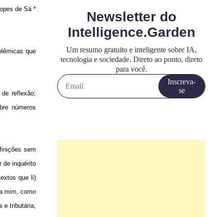
opes de Sá *
olêmicas que
de reflexão;
obre números
efinições sem
 de inquérito
extos que li)
ara mim, como
e tributária;