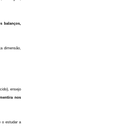
s balanços,
lta dimensão,
ido), ensejo
 mentira nos
e o estudar a