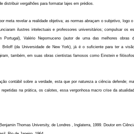
e distribuir vergalhões para formatar lajes em prédios.
 por meta revelar a realidade objetiva; as normas abraçam o subjetivo, logo o
ciaram ilustres intelectuais e professores universitários; compulsar os es
em Portugal), Valério Nepomuceno (autor de uma das melhores obras d
 Briloff (da Universidade de New York), já é o suficiente para ter a vis
giram, também, em suas obras cientistas famosos como Einstein e filósofo
ão contábil sobre a verdade, esta que por natureza a ciência defende; ma
 repetidas na prática, os calotes, essa vergonhosa macro crise da atualida
Benjamin Thomas University, de Londres , Inglaterra, 1999. Doutor em Ciênc
il, Rio de Janeiro, 1964.