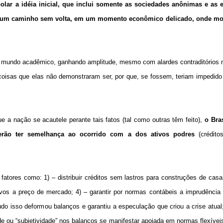
polar a idéia inicial, que inclui somente as sociedades anônimas e as
 em um caminho sem volta, em um momento econômico delicado, onde m
 no mundo acadêmico, ganhando amplitude, mesmo com alardes contraditórios 
isas que elas não demonstraram ser, por que, se fossem, teriam impedido 
e a nação se acautele perante tais fatos (tal como outras têm feito),
o Bra
erão ter semelhança ao ocorrido com a dos ativos podres
(créditos
atores como: 1) – distribuir créditos sem lastros para construções de casa 
ativos a preço de mercado; 4) – garantir por normas contábeis a imprudência
udo isso deformou balanços e garantiu a especulação que criou a crise atual;
 ou “subjetividade” nos balanços se manifestar apoiada em normas flexíveis,