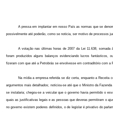
A pressa em implantar em nosso País as normas que se denomi
possivelmente até poderão, como se noticia, ser motivo de processos jud
A votação nas últimas horas de 2007 da Lei 11.638, somada à
foram produzidos alguns balanços evidenciando lucros fantásticos, o
fizeram com que até a Petrobrás se envolvesse em contraditório com a 
Na mídia a empresa referida se diz certa, enquanto a Receita 
argumentos mais detalhados; noticiou-se até que o Ministro da Fazenda
se instalaria; chegou-se a veicular que o governo havia permitido o es
quais as justificativas legais e as pessoas que deveras permitiram o aj
no governo existem poderes definidos, o de legislar é privativo do parlam