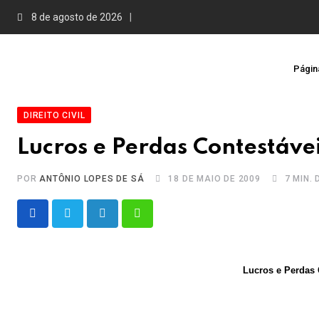
Skip
8 de agosto de 2026
to
content
Página
DIREITO CIVIL
Lucros e Perdas Contestáve
POR
ANTÔNIO LOPES DE SÁ
18 DE MAIO DE 2009
7 MIN. 
LinkedIn
Whatsapp
Lucros e Perdas 