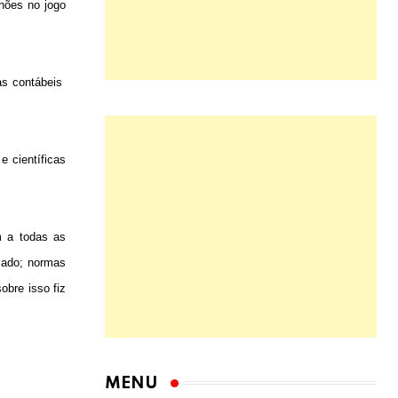
hões no jogo
as contábeis
e científicas
m a todas as
zado; normas
obre isso fiz