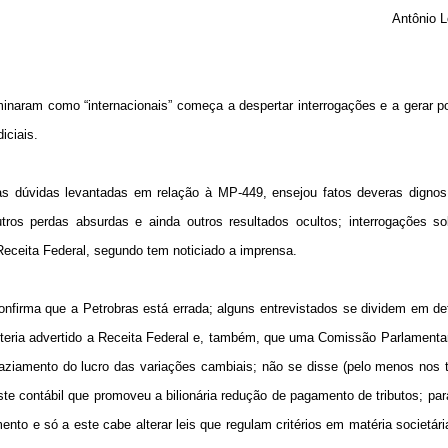
Antônio L
naram como “internacionais” começa a despertar interrogações e a gerar p
iciais.
s dúvidas levantadas em relação à MP-449, ensejou fatos deveras dignos 
utros perdas absurdas e ainda outros resultados ocultos; interrogações s
Receita Federal, segundo tem noticiado a imprensa.
confirma que a Petrobras está errada; alguns entrevistados se dividem em d
 teria advertido a Receita Federal e, também, que uma Comissão Parlamentar
vaziamento do lucro das variações cambiais; não se disse (pelo menos nos t
uste contábil que promoveu a bilionária redução de pagamento de tributos; p
ento e só a este cabe alterar leis que regulam critérios em matéria societária 