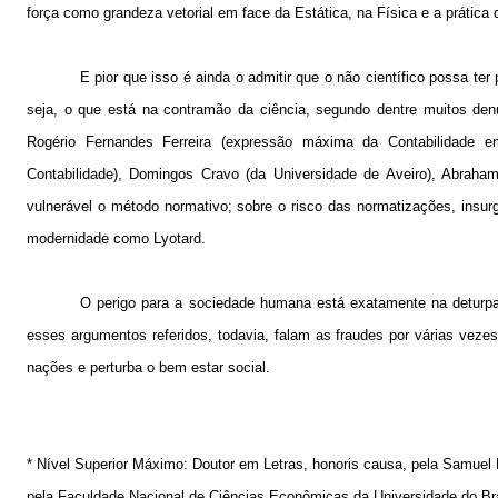
força como grandeza vetorial em face da Estática, na Física e a prática d
E pior que isso é ainda o admitir que o não científico possa ter
seja, o que está na contramão da ciência, segundo dentre muitos denun
Rogério Fernandes Ferreira (expressão máxima da Contabilidade 
Contabilidade), Domingos Cravo (da Universidade de Aveiro), Abraham
vulnerável o método normativo; sobre o risco das normatizações, insur
modernidade como Lyotard.
O perigo para a sociedade humana está exatamente na deturpaç
esses argumentos referidos, todavia, falam as fraudes por várias vezes
nações e perturba o bem estar social.
*
Nível Superior Máximo: Doutor em Letras, honoris causa, pela Samuel 
pela Faculdade Nacional de Ciências Econômicas da Universidade do Bras