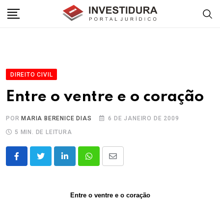
Skip
to
content
DIREITO CIVIL
Entre o ventre e o coração
POR
MARIA BERENICE DIAS
6 DE JANEIRO DE 2009
5 MIN. DE LEITURA
LinkedIn
Whatsapp
Share
via
Email
Entre o ventre e o coração