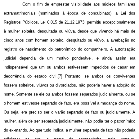
Com o fim de emprestar visibilidade aos núcleos familiares
extramatrimoniais (nominados à época de concubinato), a Lei dos
Registros Públicos, Lei 6.015 de 21.12.1973, permitiu excepcionalmente
à mulher solteira, desquitada ou viúva, desde que vivendo há mais de
cinco anos com homem solteiro, desquitado ou viúvo, a averbação no
registro de nascimento do patronímico do companheiro. A autorização
judicial dependia de um motivo ponderável, e ainda assim era
indispensável que um ou ambos estivessem impedidos de casar em
decorrência do estado civil.[7] Portanto, se ambos os conviventes
fossem solteiros, viúvos ou divorciados, não poderia haver a adoção do
nome. Somente se ele ou ambos fossem separados judicialmente, ou se
o homem estivesse separado de fato, era possível a mudança do nome.
Ou seja, era preciso ser o varão separado de fato ou judicialmente. A
mulher, além de ser separada judicialmente, não podia ter o patronímico
do ex-marido. Ao que tudo indica, a mulher separada de fato não poderia