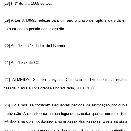
[18] § 1º do art. 1565 do CC.
[19] A Lei 8.408/92 reduziu para um ano o prazo de ruptura da vida em
comum para o pedido de separação.
[20] Art. 17 e § 1º da Lei do Divórcio.
[21] Art. 1.578 do CC
[22] ALMEIDA, Silmara Juny de Chinelato e. Do nome da mulher
casada. São Paulo: Forense Universitária, 2001. p. 66.
[23] No Brasil se tornaram freqüentes pedidos de retificação por dupla
motivação. A crendice na numerologia de acreditar que os números tem
influência na vida, no destino e no sucesso das pessoas, e que se afere
pela quantificação numérica das letras do alfabeto, leva a freqüentes