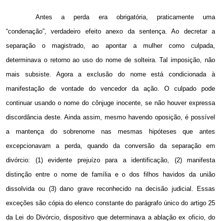
Antes a perda era obrigatória, praticamente uma
“condenação”, verdadeiro efeito anexo da sentença. Ao decretar a
separação o magistrado, ao apontar a mulher como culpada,
determinava o retorno ao uso do nome de solteira. Tal imposição, não
mais subsiste. Agora a exclusão do nome está condicionada à
manifestação de vontade do vencedor da ação. O culpado pode
continuar usando o nome do cônjuge inocente, se não houver expressa
discordância deste. Ainda assim, mesmo havendo oposição, é possível
a mantença do sobrenome nas mesmas hipóteses que antes
excepcionavam a perda, quando da conversão da separação em
divórcio: (1) evidente prejuízo para a identificação, (2) manifesta
distinção entre o nome de família e o dos filhos havidos da união
dissolvida ou (3) dano grave reconhecido na decisão judicial. Essas
exceções são cópia do elenco constante do parágrafo único do artigo 25
da Lei do Divórcio, dispositivo que determinava a ablação ex oficio, do