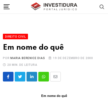
Skip
to
content
DIREITO CIVIL
Em nome do quê
POR
MARIA BERENICE DIAS
19 DE DEZEMBRO DE 2000
20 MIN. DE LEITURA
LinkedIn
Whatsapp
Share
via
Email
Em nome do quê