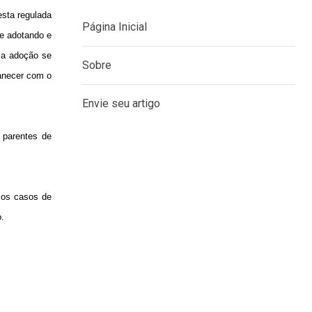
esta regulada
re adotando e
, a adoção se
manecer com o
MENU
Página Inicial
e parentes de
Sobre
Envie seu artigo
s os casos de
o.