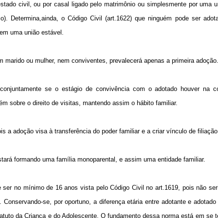
stado civil, ou por casal ligado pelo matrimônio ou simplesmente por uma u
co). Determina,ainda, o Código Civil (art.1622) que ninguém pode ser ado
 em uma união estável.
m marido ou mulher, nem conviventes, prevalecerá apenas a primeira adoção
r conjuntamente se o estágio de convivência com o adotado houver na c
 sobre o direito de visitas, mantendo assim o hábito familiar.
 a adoção visa à transferência do poder familiar e a criar vínculo de filiação
stará formando uma família monoparental, e assim uma entidade familiar.
 ser no mínimo de 16 anos vista pelo Código Civil no art.1619, pois não ser
. Conservando-se, por oportuno, a diferença etária entre adotante e adotad
tatuto da Criança e do Adolescente. O fundamento dessa norma está em se te