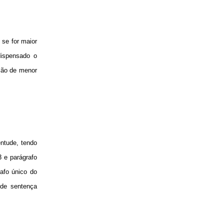
 se for maior
dispensado o
ção de menor
ntude, tendo
3 e parágrafo
rafo único do
 de sentença