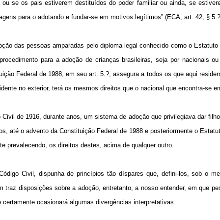
u se os pais estiverem destituídos do poder familiar ou ainda, se estiver
agens para o adotando e fundar-se em motivos legítimos” (ECA, art. 42, § 5.?
oção das pessoas amparadas pelo diploma legal conhecido como o Estatuto 
rocedimento para a adoção de crianças brasileiras, seja por nacionais ou 
uição Federal de 1988, em seu art. 5.?, assegura a todos os que aqui reside
sidente no exterior, terá os mesmos direitos que o nacional que encontra-se em
ivil de 1916, durante anos, um sistema de adoção que privilegiava dar filh
vos, até o advento da Constituição Federal de 1988 e posteriormente o Estatu
te prevalecendo, os direitos destes, acima de qualquer outro.
digo Civil, dispunha de princípios tão díspares que, defini-los, sob o m
ém traz disposições sobre a adoção, entretanto, a nosso entender, em que p
e certamente ocasionará algumas divergências interpretativas.