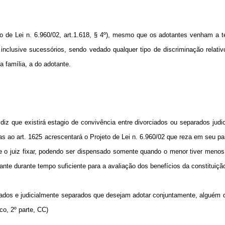
to de Lei n. 6.960/02, art.1.618, § 4º), mesmo que os adotantes venham a te
nclusive sucessórios, sendo vedado qualquer tipo de discriminação relativo
 família, a do adotante.
diz que existirá estagio de convivência entre divorciados ou separados judi
s ao art. 1625 acrescentará o Projeto de Lei n. 6.960/02 que reza em seu pa
e o juiz fixar, podendo ser dispensado somente quando o menor tiver menos
nte durante tempo suficiente para a avaliação dos benefícios da constituição
rciados e judicialmente separados que desejam adotar conjuntamente, alguém
co, 2º parte, CC)