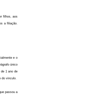
r filhos, aos
s a filiação.
cialmente e o
rágrafo único
 de 1 ano de
 do vinculo.
 que passou a