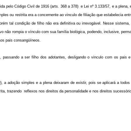
ida pelo Código Civil de 1916 (arts.
368 a
378)
e Lei nº 3.133/57, e a plena, 
les ou restrita era a concernente ao vinculo de filiação que estabelecia ent
rém tal condição de filho não era definitiva ou irrevogável. Nesse sistema
otivo não rompia o vínculo com sua família biológica, podendo, inclusive, per
aos pais consangüíneos.
s, passando a ser filho dos adotantes, desligando o vinculo com os pais 
), a adoção simples e a plena deixaram de existir, pois se aplicará a todo
ita, trazendo
reflexos nos direitos da personalidade e nos direitos sucessóri