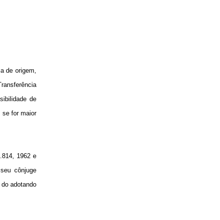
ia de origem,
Transferência
sibilidade de
 se for maior
1.814, 1962 e
 seu cônjuge
e do adotando