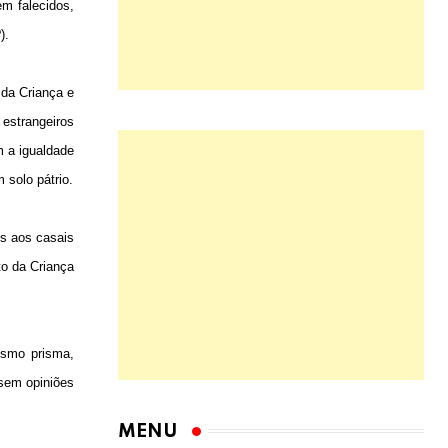
em falecidos,
).
da Criança e
estrangeiros
m a igualdade
 solo pátrio.
os aos casais
to da Criança
esmo prisma,
esem opiniões