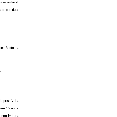
nião estável,
tado por duas
.
onstância da
.
ia possível a
o em 16 anos,
ntar imitar a