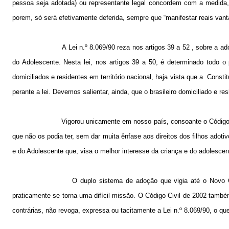
pessoa seja adotada) ou representante legal concordem com a medida, o
porem, só será efetivamente deferida, sempre que “manifestar reais vant
A Lei n.º 8.069/90 reza nos artigos
39 a
52 , sobre a ad
do Adolescente. Nesta lei, nos artigos
39 a
50, é determinado todo o p
domiciliados e residentes em território nacional, haja vista que a
Constit
perante a lei. Devemos salientar, ainda, que o brasileiro domiciliado e re
Vigorou unicamente em nosso país, consoante o Código C
que não os podia ter, sem dar muita ênfase aos direitos dos filhos adoti
e do Adolescente que, visa o melhor interesse da criança e do adolescen
O duplo sistema de adoção que vigia até o Novo Có
praticamente se torna uma difícil missão. O Código Civil de 2002 tamb
contrárias, não revoga, expressa ou tacitamente a Lei n.º 8.069/90, o qu