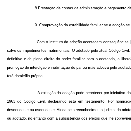
8 Prestação de contas da administração e pagamento de d
9. Comprovação da estabilidade familiar se a adoção se d
Com o instituto da adoção acontecem conseqüências jur
salvo os impedimentos matrimoniais. O adotado pelo atual Código Civil,
definitiva e de pleno direito do poder familiar para o adotando, a li
promoção de interdição e inabilitação do pai ou mãe adotiva pelo adotad
terá domicílio próprio.
A extinção da adoção pode acontecer por iniciativa d
1963 do Código Civil, declarando esta
em testamento. Por
homicídio
descendente ou ascendente. Ainda pelo reconhecimento judicial do adotad
ou adotado, no entanto com a subsistência dos efeitos que lhe sobrevir