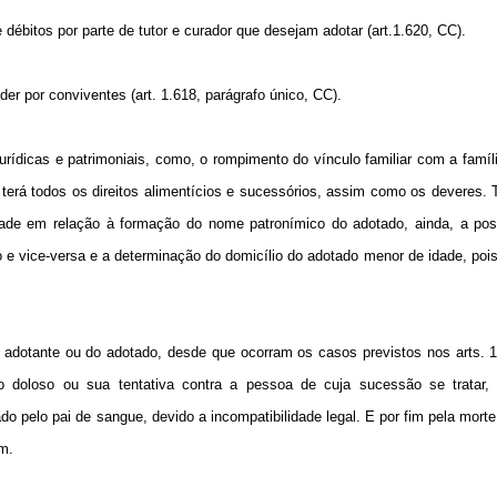
ébitos por parte de tutor e curador que desejam adotar (art.1.620, CC).
er por conviventes (art. 1.618, parágrafo único, CC).
ídicas e patrimoniais, como, o rompimento do vínculo familiar com a famíl
 terá todos os direitos alimentícios e sucessórios, assim como os deveres. 
berdade em relação à formação do nome patronímico do adotado, ainda, a pos
o e vice-versa e a determinação do domicílio do adotado menor de idade, pois
o adotante ou do adotado, desde que ocorram os casos previstos nos arts. 
 doloso ou sua tentativa contra a pessoa de cuja sucessão se tratar,
o pelo pai de sangue, devido a incompatibilidade legal. E por fim pela mort
em.