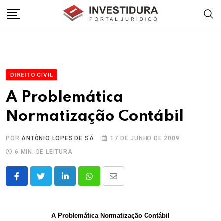
Skip
to
content
DIREITO CIVIL
A Problemática
Normatização Contábil
POR
ANTÔNIO LOPES DE SÁ
17 DE JUNHO DE 2009
6 MIN. DE LEITURA
LinkedIn
Whatsapp
Share
via
Email
A Problemática Normatização Contábil