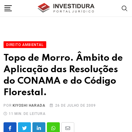
Skip
to
content
DIREITO AMBIENTAL
Topo de Morro. Âmbito de
Aplicação das Resoluções
do CONAMA e do Código
Florestal.
POR
KIYOSHI HARADA
26 DE JULHO DE 2009
11 MIN. DE LEITURA
LinkedIn
Whatsapp
Share