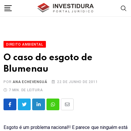
Skip
to
content
DIREITO AMBIENTAL
O caso do esgoto de
Blumenau
POR
ANA ECHEVENGUÁ
22 DE JUNHO DE 2011
7 MIN. DE LEITURA
LinkedIn
Whatsapp
Share
via
Email
Esgoto é um problema nacional!! E parece que ninguém está