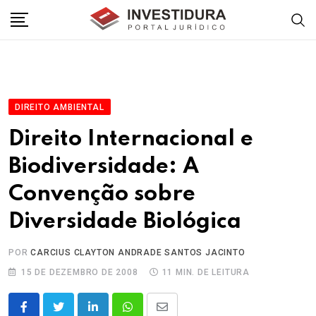
Skip
to
content
DIREITO AMBIENTAL
Direito Internacional e
Biodiversidade: A
Convenção sobre
Diversidade Biológica
POR
CARCIUS CLAYTON ANDRADE SANTOS JACINTO
15 DE DEZEMBRO DE 2008
11 MIN. DE LEITURA
LinkedIn
Whatsapp
Share