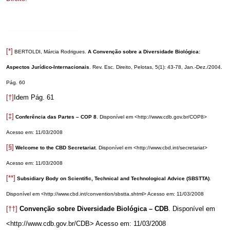
[*]
BERTOLDI, Márcia Rodrigues.
A Convenção sobre a Diversidade Biológica:
Aspectos Jurídico-Internacionais
. Rev. Esc. Direito, Pelotas, 5(1): 43-78, Jan.-Dez./2004.
Pág. 60
[†]
Idem Pág. 61
[‡]
Conferência das Partes – COP 8
. Disponível em <http://www.cdb.gov.br/COP8>
Acesso em: 11/03/2008
[§]
Welcome to the CBD Secre
tariat
.
Disponível em <http://www.cbd.int/secretariat>
Acesso em: 11/03/2008
[**]
Subsidiary Body on Scientific, Technical and Technological Advice (SBSTTA)
.
Disponível em <http://www.cbd.int/convention/sbstta.shtml> Acesso em: 11/03/2008
[††]
Convenção sobre Diversidade Biológica – CDB
. Disponível em
<http://www.cdb.gov.br/CDB> Acesso em: 11/03/2008