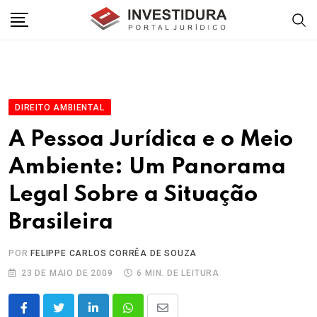
Skip
to
content
DIREITO AMBIENTAL
A Pessoa Jurídica e o Meio
Ambiente: Um Panorama
Legal Sobre a Situação
Brasileira
POR
FELIPPE CARLOS CORRÊA DE SOUZA
23 DE MAIO DE 2009
6 MIN. DE LEITURA
LinkedIn
Whatsapp
Share