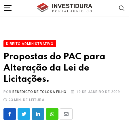
Skip
to
content
DIREITO ADMINISTRATIVO
Propostas do PAC para
Alteração da Lei de
Licitações.
POR
BENEDICTO DE TOLOSA FILHO
19 DE JANEIRO DE 2009
23 MIN. DE LEITURA
LinkedIn
Whatsapp
Share
via