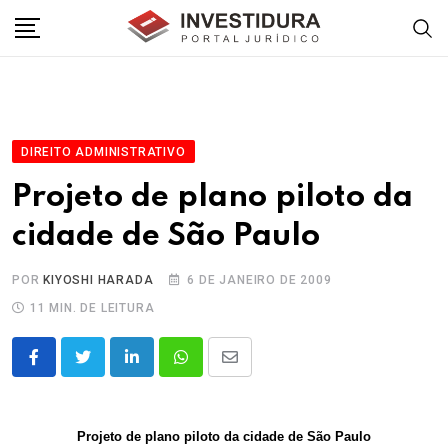
Skip
to
content
DIREITO ADMINISTRATIVO
Projeto de plano piloto da
cidade de São Paulo
POR
KIYOSHI HARADA
6 DE JANEIRO DE 2009
11 MIN. DE LEITURA
LinkedIn
Whatsapp
Share
via
Email
Projeto de plano piloto da cidade de São Paulo