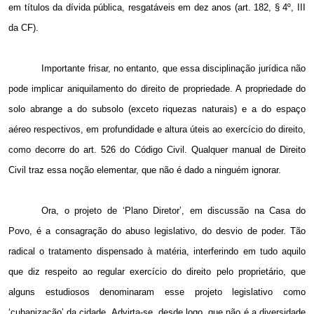
em títulos da dívida pública, resgatáveis em dez anos (art. 182, § 4º, III
da CF).
Importante frisar, no entanto, que essa disciplinação jurídica não
pode implicar aniquilamento do direito de propriedade. A propriedade do
solo abrange a do subsolo (exceto riquezas naturais) e a do espaço
aéreo respectivos, em profundidade e altura úteis ao exercício do direito,
como decorre do art. 526 do Código Civil. Qualquer manual de Direito
Civil traz essa noção elementar, que não é dado a ninguém ignorar.
Ora, o projeto de ‘Plano Diretor’, em discussão na Casa do
Povo, é a consagração do abuso legislativo, do desvio de poder. Tão
radical o tratamento dispensado à matéria, interferindo em tudo aquilo
que diz respeito ao regular exercício do direito pelo proprietário, que
alguns estudiosos denominaram esse projeto legislativo como
‘cubanização’ da cidade. Advirta-se, desde logo, que não é a diversidade