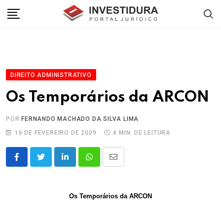
Skip
to
content
DIREITO ADMINISTRATIVO
Os Temporários da ARCON
POR
FERNANDO MACHADO DA SILVA LIMA
16 DE FEVEREIRO DE 2009
4 MIN. DE LEITURA
LinkedIn
Whatsapp
Share
via
Email
Os Temporários da ARCON