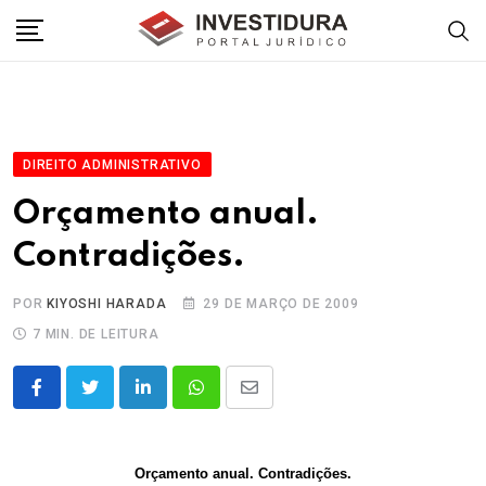
Skip
to
content
DIREITO ADMINISTRATIVO
Orçamento anual.
Contradições.
POR
KIYOSHI HARADA
29 DE MARÇO DE 2009
7 MIN. DE LEITURA
LinkedIn
Whatsapp
Share
via
Email
Orçamento anual. Contradições.