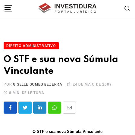
Skip
to
content
DIREITO ADMINISTRATIVO
O STF e sua nova Súmula
Vinculante
POR
GISELLE GOMES BEZERRA
24 DE MAIO DE 2009
8 MIN. DE LEITURA
LinkedIn
Whatsapp
Share
via
Email
O STF e sua nova Súmula Vinculante