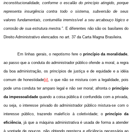
inconstitucionalidade, conforme o escalão do princípio atingido, porque
representa insurgência contra todo o sistema, subversão de seus
valores fundamentais, contumélia irremissível a seu arcabouço lógico e
corrosão de sua estrutura mestra.”
. E diferentes não são os basilares do
Direito Administrativo elencados no art. 37 da Carta Magna Brasileira.
Em linhas gerais, o nepotismo fere o
princípio da moralidade
,
ao passo que a conduta do administrador público ofende a moral, a regra
da boa administração, os princípios de justiça e de equidade e a idéia
comum de honestidade
[ii]
, o que não se mistura com a legalidade, pois
pode uma conduta ter amparo legal e não ser moral; afronta o
princípio
da impessoalidade
quando a coisa pública é confundida com a privada,
ou seja, o interesse privado do administrador público mistura-se com o
interesse público, trazendo malefício à coletividade; o
princípio da
eficiência
, já que a máquina administrativa é usada de forma a atender
à vontade de poucos, não obtendo presteza e eficiência necessária ao