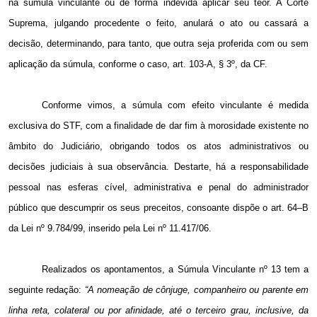
na súmula vinculante ou de forma indevida aplicar seu teor. A Corte
Suprema, julgando procedente o feito, anulará o ato ou cassará a
decisão, determinando, para tanto, que outra seja proferida com ou sem
aplicação da súmula, conforme o caso, art. 103-A, § 3º, da CF.
Conforme vimos, a súmula com efeito vinculante é medida
exclusiva do STF, com a finalidade de dar fim à morosidade existente no
âmbito do Judiciário, obrigando todos os atos administrativos ou
decisões judiciais à sua observância. Destarte, há a responsabilidade
pessoal nas esferas cível, administrativa e penal do administrador
público que descumprir os seus preceitos, consoante dispõe o art. 64–B
da Lei nº 9.784/99, inserido pela Lei nº 11.417/06.
Realizados os apontamentos, a Súmula Vinculante nº 13 tem a
seguinte redação:
“A nomeação de cônjuge, companheiro ou parente em
linha reta, colateral ou por afinidade, até o terceiro grau, inclusive, da