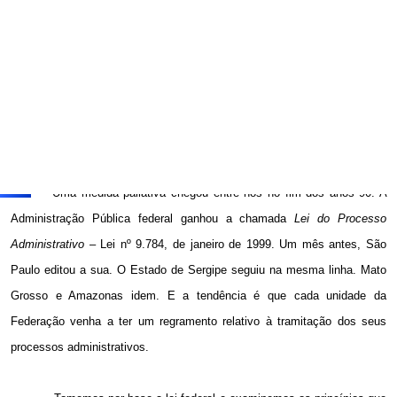
No Brasil, não há nem tribunal especializado, nem Código. Em
uma cidade pequena do interior, um único juiz julga ação de divórcio,
briga de cachorros de vizinhos, furto de galinhas, mandado de segurança
contra o prefeito e ainda aprecia processos administrativos de toda
ordem. É fácil compreender o grau de insegurança, por mais inteligente e
dedicado que seja o titular da comarca.
Uma medida paliativa chegou entre nós no fim dos anos
90. A
Administração Pública federal ganhou a chamada
Lei do Processo
Administrativo
– Lei nº 9.784, de janeiro de 1999. Um mês antes, São
Paulo editou a sua. O Estado de Sergipe seguiu na mesma linha. Mato
Grosso e Amazonas idem. E a tendência é que cada unidade da
Federação venha a ter um regramento relativo à tramitação dos seus
processos administrativos.