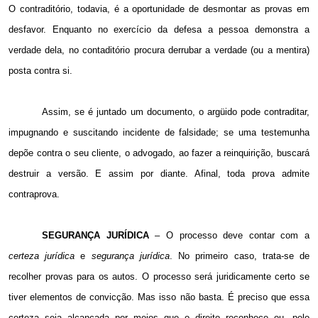
O contraditório, todavia, é a oportunidade de desmontar as provas
em
desfavor. Enquanto
no exercício da defesa a pessoa demonstra a
verdade dela, no contaditório procura derrubar a verdade (ou a mentira)
posta contra si.
Assim, se é juntado um documento, o argüido pode contraditar,
impugnando e suscitando incidente de falsidade; se uma testemunha
depõe contra o seu cliente, o advogado, ao fazer a reinquirição, buscará
destruir a versão. E assim por diante. Afinal, toda prova admite
contraprova.
SEGURANÇA JURÍDICA
– O processo deve contar com a
certeza jurídica
e
segurança jurídica
. No primeiro caso, trata-se de
recolher provas para os autos. O processo será juridicamente certo se
tiver elementos de convicção. Mas isso não basta. É preciso que essa
certeza seja alcançada por meios que o direito reconhece ou, pelo