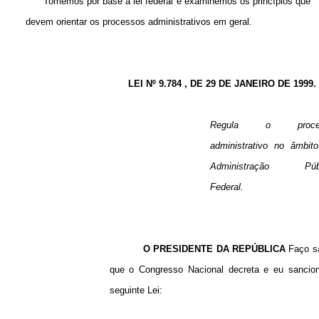
Tomemos por base a lei federal e examinemos os princípios que
devem orientar os processos administrativos em geral.
LEI Nº 9.784 , DE 29 DE JANEIRO DE 1999.
Regula o proce
administrativo no âmbit
Administração Públ
Federal.
O PRESIDENTE DA REPÚBLICA
Faço s
que o Congresso Nacional decreta e eu sancio
seguinte Lei: