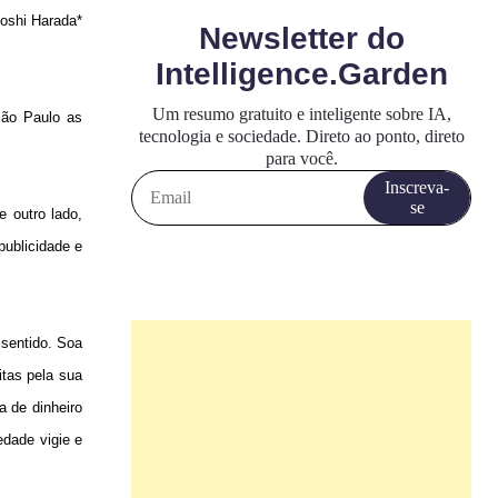
oshi Harada*
São Paulo as
 outro lado,
publicidade e
 sentido. Soa
itas pela sua
a de dinheiro
edade vigie e