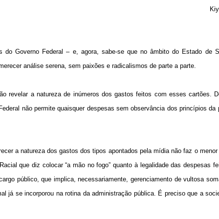
Kiy
os do Governo Federal – e, agora, sabe-se que no âmbito do Estado de 
erecer análise serena, sem paixões e radicalismos de parte a parte.
o revelar a natureza de inúmeros dos gastos feitos com esses cartões. De
Federal não permite quaisquer despesas sem observância dos princípios da 
arecer a natureza dos gastos dos tipos apontados pela mídia não faz o menor
Racial que diz colocar “a mão no fogo” quanto à legalidade das despesas fe
e cargo público, que implica, necessariamente, gerenciamento de vultosa som
l já se incorporou na rotina da administração pública. É preciso que a soci