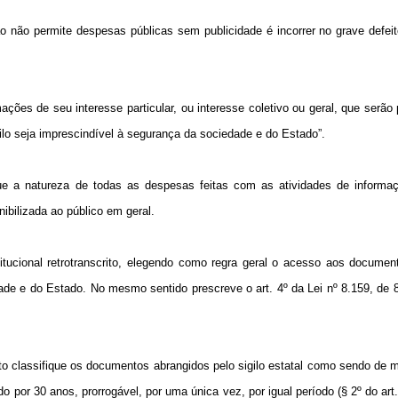
ão não permite despesas públicas sem publicidade é incorrer no grave defeit
mações de seu interesse particular, ou interesse coletivo ou geral, que serão
gilo seja imprescindível à segurança da sociedade e do Estado”.
que a natureza de todas as despesas feitas com as atividades de informaç
ibilizada ao público em geral.
itucional retrotranscrito, elegendo como regra geral o acesso aos documen
ade e do Estado. No mesmo sentido prescreve o art. 4º da Lei nº 8.159, de 
to classifique os documentos abrangidos pelo sigilo estatal como sendo de m
 por 30 anos, prorrogável, por uma única vez, por igual período (§ 2º do art.