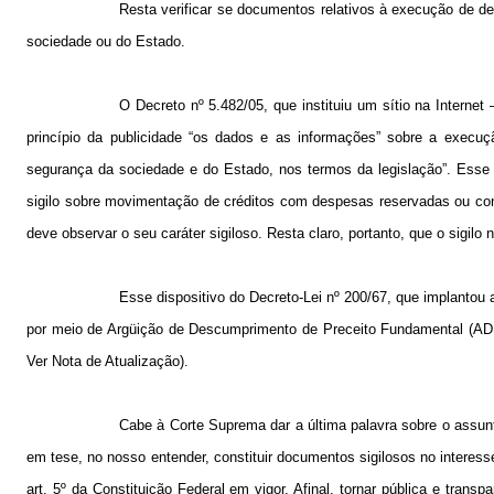
Resta verificar se documentos relativos à execução de d
sociedade ou do Estado.
O Decreto nº 5.482/05, que instituiu um sítio na Interne
princípio da publicidade “os dados e as informações” sobre a execuçã
segurança da sociedade e do Estado, nos termos da legislação”. Esse pr
sigilo sobre movimentação de créditos com despesas reservadas ou co
deve observar o seu caráter sigiloso. Resta claro, portanto, que o sigilo 
Esse dispositivo do Decreto-Lei nº 200/67, que implantou 
por meio de Argüição de Descumprimento de Preceito Fundamental (ADPF
Ver Nota de Atualização).
Cabe à Corte Suprema dar a última palavra sobre o assu
em tese, no nosso entender, constituir documentos sigilosos no interess
art. 5º da Constituição Federal em vigor. Afinal, tornar pública e tra