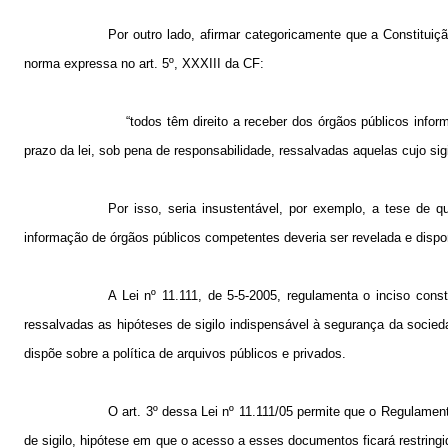
Por outro lado, afirmar categoricamente que a Constituiç
norma expressa no art. 5º, XXXIII da CF:
“todos têm direito a receber dos órgãos públicos infor
prazo da lei, sob pena de responsabilidade, ressalvadas aquelas cujo si
Por isso, seria insustentável, por exemplo, a tese de 
informação de órgãos públicos competentes deveria ser revelada e dispon
A Lei nº 11.111, de 5-5-2005, regulamenta o inciso const
ressalvadas as hipóteses de sigilo indispensável à segurança da socied
dispõe sobre a política de arquivos públicos e privados.
O art. 3º dessa Lei nº 11.111/05 permite que o Regulamen
de sigilo, hipótese em que o acesso a esses documentos ficará restringido