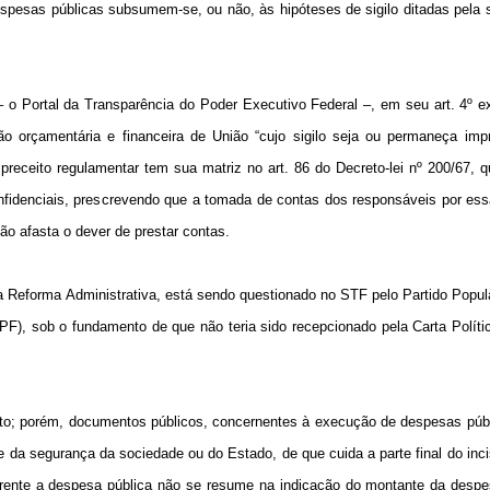
espesas públicas subsumem-se, ou não, às hipóteses de sigilo ditadas pela
t – o Portal da Transparência do Poder Executivo Federal –, em seu art. 4º 
o orçamentária e financeira de União “cujo sigilo seja ou permaneça impr
eceito regulamentar tem sua matriz no art. 86 do Decreto-lei nº 200/67, qu
nfidenciais, prescrevendo que a tomada de contas dos responsáveis por es
não afasta o dever de prestar contas.
a Reforma Administrativa, está sendo questionado no STF pelo Partido Popula
), sob o fundamento de que não teria sido recepcionado pela Carta Polític
nto; porém, documentos públicos, concernentes à execução de despesas púb
e da segurança da sociedade ou do Estado, de que cuida a parte final do inc
nsparente a despesa pública não se resume na indicação do montante da despe