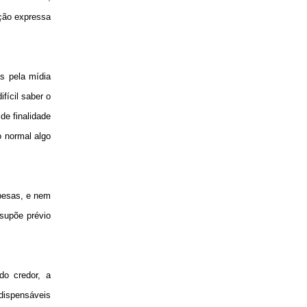
ção expressa
s pela mídia
fícil saber o
de finalidade
o normal algo
spesas, e nem
supõe prévio
o credor, a
ndispensáveis