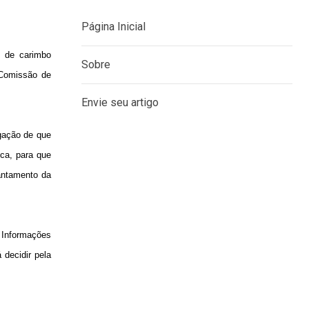
o de carimbo
 Comissão de
MENU
Página Inicial
ogação de que
Sobre
ica, para que
vantamento da
Envie seu artigo
 Informações
 decidir pela