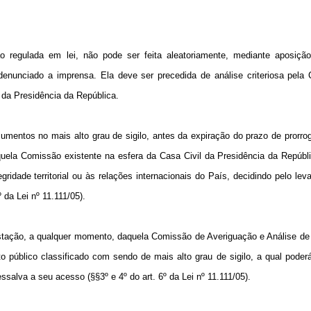
o regulada em lei, não pode ser feita aleatoriamente, mediante aposiçã
denunciado a imprensa. Ela deve ser precedida de análise criteriosa pela
 da Presidência da República.
umentos no mais alto grau de sigilo, antes da expiração do prazo de prorr
aquela Comissão existente na esfera da Casa Civil da Presidência da Repúbl
ridade territorial ou às relações internacionais do País, decidindo pelo le
 da Lei nº 11.111/05).
stação, a qualquer momento, daquela Comissão de Averiguação e Análise de
 público classificado com sendo de mais alto grau de sigilo, a qual poderá
alva a seu acesso (§§3º e 4º do art. 6º da Lei nº 11.111/05).