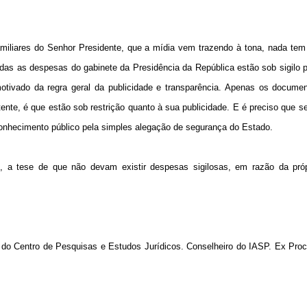
amiliares do Senhor Presidente, que a mídia vem trazendo à tona, nada tem
as as despesas do gabinete da Presidência da República estão sob sigilo 
otivado da regra geral da publicidade e transparência. Apenas os documen
tente, é que estão sob restrição quanto à sua publicidade. E é preciso que 
conhecimento público pela simples alegação de segurança do Estado.
e, a tese de que não devam existir despesas sigilosas, em razão da próp
nte do Centro de Pesquisas e Estudos Jurídicos. Conselheiro do IASP. Ex Pro