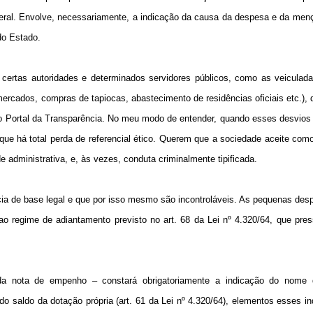
deral. Envolve, necessariamente, a indicação da causa da despesa e da men
do Estado.
 certas autoridades e determinados servidores públicos, como as veiculada
rcados, compras de tapiocas, abastecimento de residências oficiais etc.), di
no Portal da Transparência. No meu modo de entender, quando esses desvios 
que há total perda de referencial ético. Querem que a sociedade aceite com
de administrativa, e, às vezes, conduta criminalmente tipificada.
cia de base legal e que por isso mesmo são incontroláveis. As pequenas de
regime de adiantamento previsto no art. 68 da Lei nº 4.320/64, que pres
 nota de empenho – constará obrigatoriamente a indicação do nome d
 saldo da dotação própria (art. 61 da Lei nº 4.320/64), elementos esses i