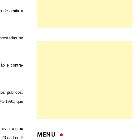
o de omitir a
 prestadas no
ão e contra-
tos públicos,
8-1-1991, que
ais alto grau
 23 da Lei nº