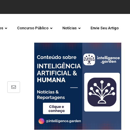
os
Concurso Público
Notícias
Envie Seu Artigo
Share
via
Email