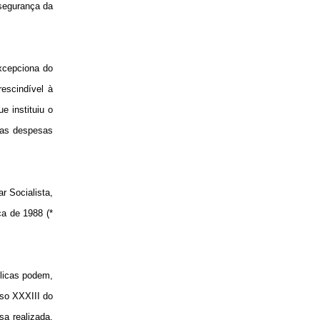
 segurança da
excepciona do
escindível à
e instituiu o
sas despesas
r Socialista,
a de 1988 (*
licas podem,
iso XXXIII do
sa realizada,