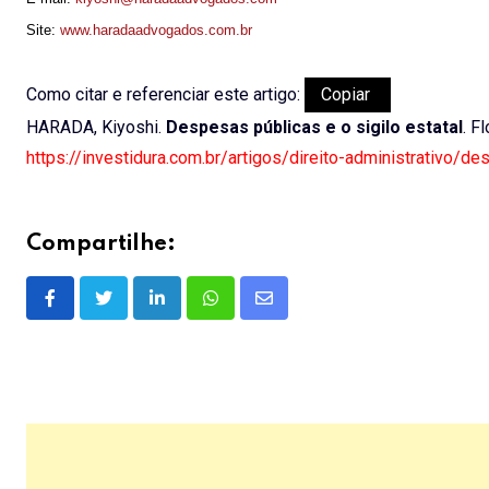
Site:
www.haradaadvogados.com.br
Como citar e referenciar este artigo:
Copiar
HARADA, Kiyoshi.
Despesas públicas e o sigilo estatal
. F
https://investidura.com.br/artigos/direito-administrativo/de
Compartilhe:
LinkedIn
Whatsapp
Share
via
Email