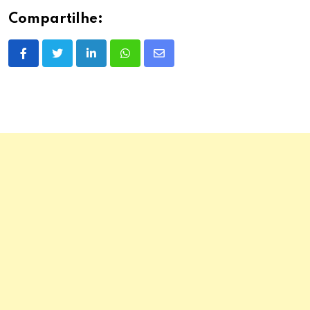
Compartilhe:
LinkedIn
Whatsapp
Share
via
Email