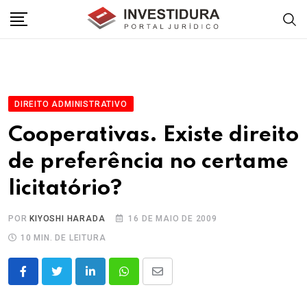
Skip
to
content
DIREITO ADMINISTRATIVO
Cooperativas. Existe direito
de preferência no certame
licitatório?
POR
KIYOSHI HARADA
16 DE MAIO DE 2009
10 MIN. DE LEITURA
LinkedIn
Whatsapp
Share
via