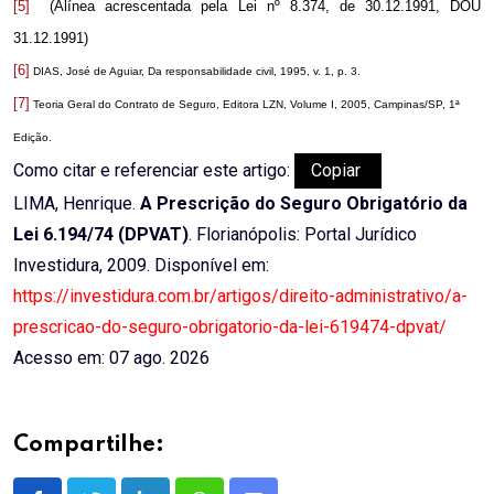
[5]
(Alínea acrescentada pela Lei nº 8.374, de 30.12.1991, DOU
31.12.1991)
[6]
DIAS, José de Aguiar, Da responsabilidade civil, 1995, v. 1, p. 3.
[7]
Teoria Geral do Contrato de Seguro, Editora LZN, Volume I, 2005, Campinas/SP, 1ª
Edição.
Como citar e referenciar este artigo:
Copiar
LIMA, Henrique.
A Prescrição do Seguro Obrigatório da
Lei 6.194/74 (DPVAT)
. Florianópolis: Portal Jurídico
Investidura, 2009. Disponível em:
https://investidura.com.br/artigos/direito-administrativo/a-
prescricao-do-seguro-obrigatorio-da-lei-619474-dpvat/
Acesso em: 07 ago. 2026
Compartilhe: