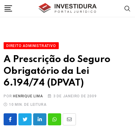
Skip
to
content
DIREITO ADMINISTRATIVO
A Prescrição do Seguro
Obrigatório da Lei
6.194/74 (DPVAT)
POR
HENRIQUE LIMA
3 DE JANEIRO DE 2009
10 MIN. DE LEITURA
LinkedIn
Whatsapp
Share
via