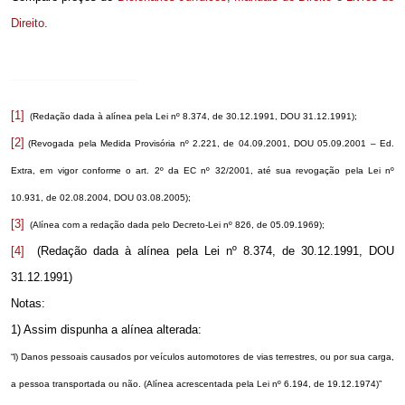
Direito
.
[1]
(Redação dada à alínea pela Lei nº 8.374, de 30.12.1991, DOU 31.12.1991);
[2]
(Revogada pela Medida Provisória nº 2.221, de 04.09.2001, DOU 05.09.2001 – Ed.
Extra, em vigor conforme o art. 2º da EC nº 32/2001, até sua revogação pela Lei nº
10.931, de 02.08.2004, DOU 03.08.2005);
[3]
(Alínea com a redação dada pelo Decreto-Lei nº 826, de 05.09.1969);
[4]
(Redação dada à alínea pela Lei nº 8.374, de 30.12.1991, DOU
31.12.1991)
Notas:
1) Assim dispunha a alínea alterada:
“l) Danos pessoais causados por veículos automotores de vias terrestres, ou por sua carga,
a pessoa transportada ou não. (Alínea acrescentada pela Lei nº 6.194, de 19.12.1974)”