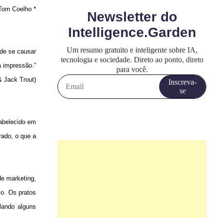
Tom Coelho *
de se causar
a impressão.”
& Jack Trout)
abelecido em
rado, o que a
de marketing,
o. Os pratos
lando alguns