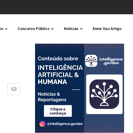
os
Concurso Público
Notícias
Envie Seu Artigo
Share
via
Email