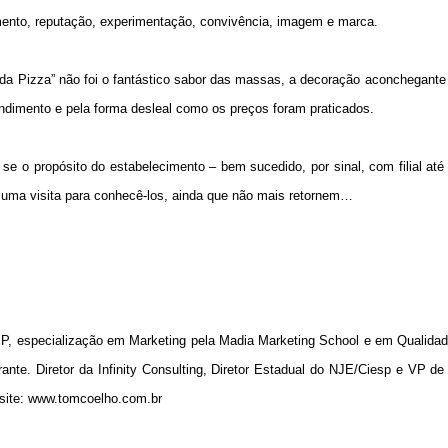
mento, reputação, experimentação, convivência, imagem e marca.
 da Pizza” não foi o fantástico sabor das massas, a decoração aconchegant
ndimento e pela forma desleal como os preços foram praticados.
e o propósito do estabelecimento – bem sucedido, por sinal, com filial até 
s a uma visita para conhecê-los, ainda que não mais retornem…
 especialização em Marketing pela Madia Marketing School e em Qualidad
strante. Diretor da Infinity Consulting, Diretor Estadual do NJE/Ciesp e VP d
site: www.tomcoelho.com.br