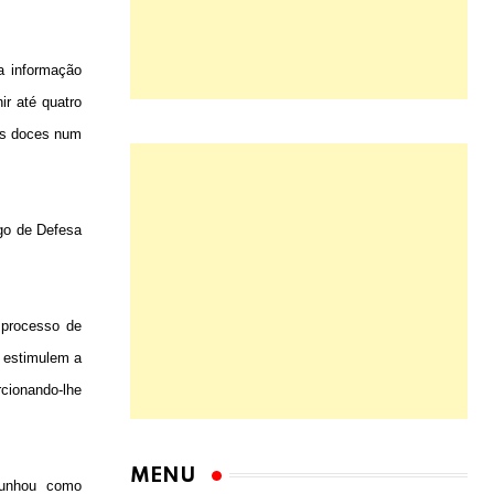
ma informação
ir até quatro
es doces num
igo de Defesa
 processo de
e estimulem a
rcionando-lhe
MENU
cunhou como