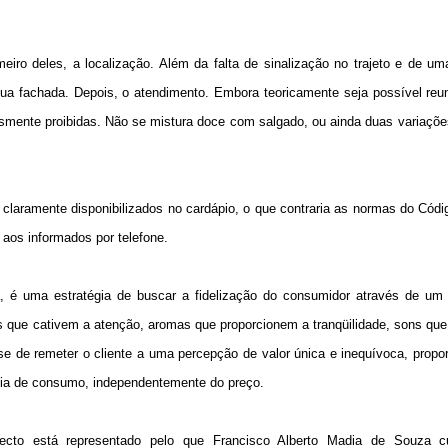
meiro deles, a localização. Além da falta de sinalização no trajeto e de u
sua fachada. Depois, o atendimento. Embora teoricamente seja possível reun
mente proibidas. Não se mistura doce com salgado, ou ainda duas variaçõ
.
claramente disponibilizados no cardápio, o que contraria as normas do Cód
 aos informados por telefone.
, é uma estratégia de buscar a fidelização do consumidor através de um
s que cativem a atenção, aromas que proporcionem a tranqüilidade, sons qu
 de remeter o cliente a uma percepção de valor única e inequívoca, propo
ncia de consumo, independentemente do preço.
ecto está representado pelo que Francisco Alberto Madia de Souza 