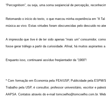
“Percognitiom”, ou seja, uma soma seqüencial de percepção, reconheci
Retomando o início do texto, o que marcou minha experiência em “A Tal
música ao vivo. Estas virtudes foram obscurecidas pelo descuido no ate
A impressão que tive é de ter sido apenas “mais um” consumidor, como s
fosse gerar tráfego a partir da curiosidade. Afinal, há muitos aspirante
Enquanto isso, continuarei assíduo freqüentador da “
1900”
!
* Com formação em Economia pela FEA/USP, Publicidade pela ESPM/SP,
Trabalho pela USP, é consultor, professor universitário, escritor e pale
AAPSA. Contatos através do e-mail tomcoelho@tomcoelho.com.br. Web