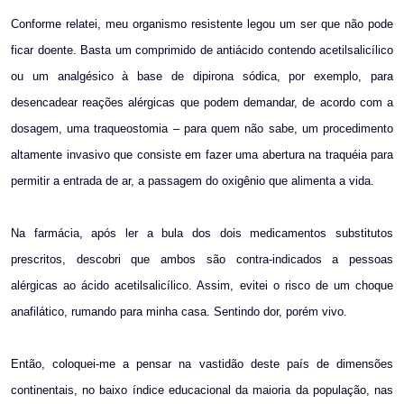
Conforme relatei, meu organismo resistente legou um ser que não pode
ficar doente. Basta um comprimido de antiácido contendo acetilsalicílico
ou um analgésico à base de dipirona sódica, por exemplo, para
desencadear reações alérgicas que podem demandar, de acordo com a
dosagem, uma traqueostomia – para quem não sabe, um procedimento
altamente invasivo que consiste em fazer uma abertura na traquéia para
permitir a entrada de ar, a passagem do oxigênio que alimenta a vida.
Na farmácia, após ler a bula dos dois medicamentos substitutos
prescritos, descobri que ambos são contra-indicados a pessoas
alérgicas ao ácido acetilsalicílico. Assim, evitei o risco de um choque
anafilático, rumando para minha casa. Sentindo dor, porém vivo.
Então, coloquei-me a pensar na vastidão deste país de dimensões
continentais, no baixo índice educacional da maioria da população, nas