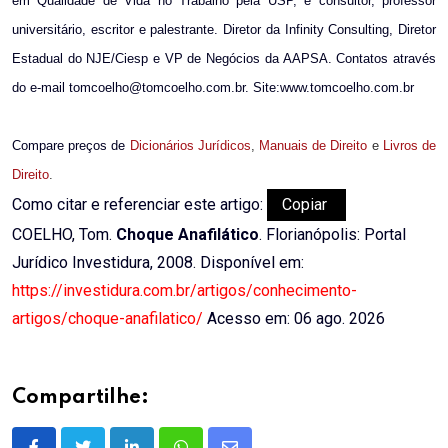
em Qualidade de Vida no Trabalho pela USP, é consultor, professor
universitário, escritor e palestrante. Diretor da Infinity Consulting, Diretor
Estadual do NJE/Ciesp e VP de Negócios da AAPSA. Contatos através
do e-mail tomcoelho@tomcoelho.com.br. Site:www.tomcoelho.com.br
Compare preços de
Dicionários Jurídicos
,
Manuais de Direito
e
Livros de
Direito
.
Como citar e referenciar este artigo:
Copiar
COELHO, Tom.
Choque Anafilático
. Florianópolis: Portal
Jurídico Investidura, 2008. Disponível em:
https://investidura.com.br/artigos/conhecimento-
artigos/choque-anafilatico/
Acesso em: 06 ago. 2026
Compartilhe: