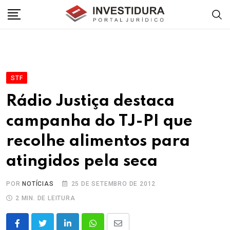
Skip
to
content
STF
Rádio Justiça destaca
campanha do TJ-PI que
recolhe alimentos para
atingidos pela seca
POR
NOTÍCIAS
25 DE SETEMBRO DE 2012
2 MIN. DE LEITURA
LinkedIn
Whatsapp
Share