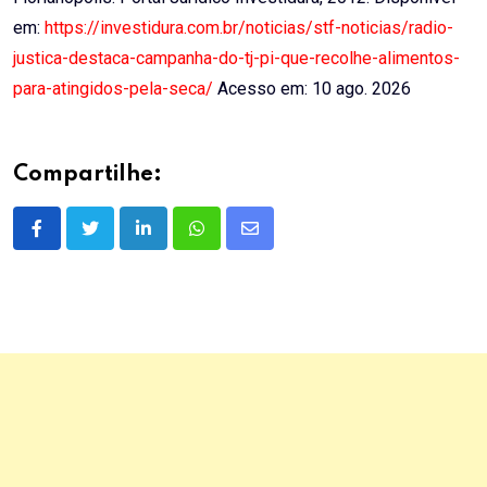
em:
https://investidura.com.br/noticias/stf-noticias/radio-
justica-destaca-campanha-do-tj-pi-que-recolhe-alimentos-
para-atingidos-pela-seca/
Acesso em: 10 ago. 2026
Compartilhe:
LinkedIn
Whatsapp
Share
via
Email