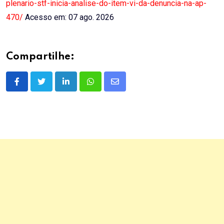
plenario-stf-inicia-analise-do-item-vi-da-denuncia-na-ap-
470/
Acesso em: 07 ago. 2026
Compartilhe:
LinkedIn
Whatsapp
Share
via
Email