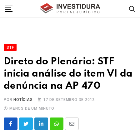
Skip
to
content
STF
Direto do Plenário: STF
inicia análise do item VI da
denúncia na AP 470
POR
NOTÍCIAS
17 DE SETEMBRO DE 2012
MENOS DE UM MINUTO
LinkedIn
Whatsapp
Share
via