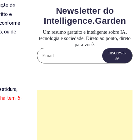
ição de
itto e
o conforme
s, ou de
estidura,
nha-tem-6-