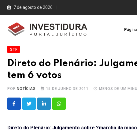
Skip
7 de agosto de 2026
to
content
Página 
STF
Direto do Plenário: Julga
tem 6 votos
POR
NOTÍCIAS
15 DE JUNHO DE 2011
MENOS DE UM MIN
LinkedIn
Whatsapp
Direto do Plenário: Julgamento sobre ?marcha da mac