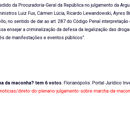
dido da Procuradoria-Geral da República no julgamento da Argu
istros Luiz Fux, Cármen Lúcia, Ricardo Lewandowski, Ayres Br
ello, no sentido de dar ao art. 287 do Código Penal interpretaçã
ssa ensejar a criminalização da defesa da legalização das droga
vés de manifestações e eventos públicos”.
ha da maconha? tem 6 votos
. Florianópolis: Portal Jurídico Inv
tf-noticias/direto-do-plenario-julgamento-sobre-marcha-da-maco