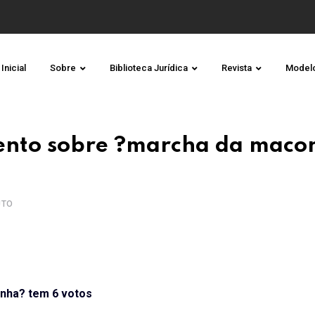
Inicial
Sobre
Biblioteca Jurídica
Revista
Model
mento sobre ?marcha da maco
UTO
onha? tem 6 votos