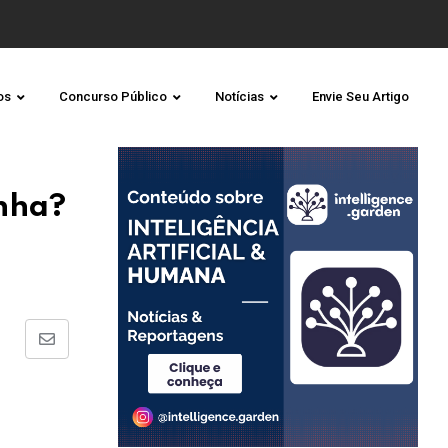
os
Concurso Público
Notícias
Envie Seu Artigo
nha?
Share
via
Email