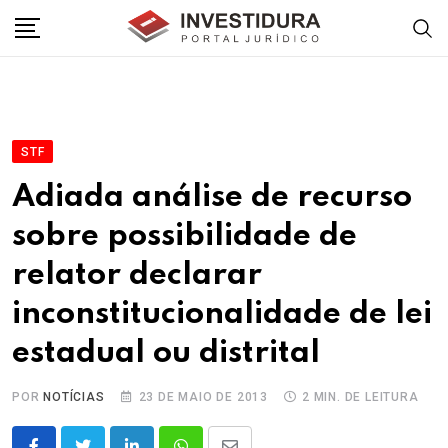
Skip
to
content
STF
Adiada análise de recurso
sobre possibilidade de
relator declarar
inconstitucionalidade de lei
estadual ou distrital
POR
NOTÍCIAS
23 DE MAIO DE 2013
2 MIN. DE LEITURA