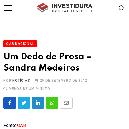
Skip
to
content
OAB NACIONAL
Um Dedo de Prosa –
Sandra Medeiros
POR
NOTÍCIAS
25 DE SETEMBRO DE 2012
MENOS DE UM MINUTO
LinkedIn
Whatsapp
Share
via
Email
Fonte:
OAB