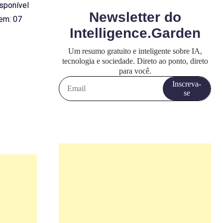
isponível
em: 07