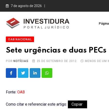
Skip
7 de agosto de 2026
to
content
Página 
OAB NACIONAL
Sete urgências e duas PECs
POR
NOTÍCIAS
25 DE SETEMBRO DE 2012
MENOS DE UM 
LinkedIn
Whatsapp
Fonte:
OAB
Como citar e referenciar este artigo:
Copiar