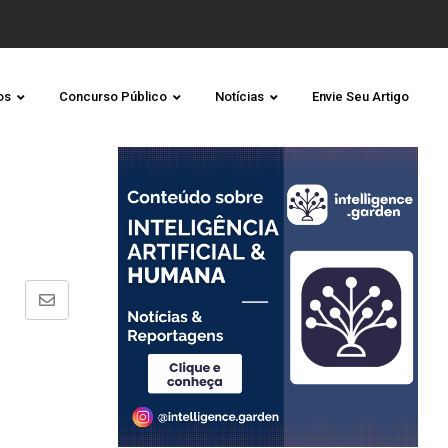
os
Concurso Público
Notícias
Envie Seu Artigo
Share
via
Email