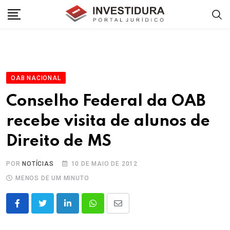
Skip
to
content
OAB NACIONAL
Conselho Federal da OAB
recebe visita de alunos de
Direito de MS
POR
NOTÍCIAS
10 DE MAIO DE 2012
MENOS DE UM MINUTO
LinkedIn
Whatsapp
Share
via