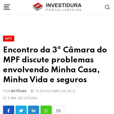
Skip
to
content
MPF
Encontro da 3ª Câmara do
MPF discute problemas
envolvendo Minha Casa,
Minha Vida e seguros
POR
NOTÍCIAS
19 DE OUTUBRO DE 2013
5 MIN. DE LEITURA
LinkedIn
Whatsapp
Share