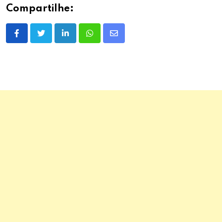
Compartilhe:
LinkedIn
Whatsapp
Share
via
Email