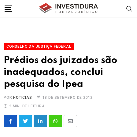
Skip
to
content
CONSELHO DA JUSTIÇA FEDERAL
Prédios dos juizados são
inadequados, conclui
pesquisa do Ipea
POR
NOTÍCIAS
18 DE SETEMBRO DE 2012
2 MIN. DE LEITURA
LinkedIn
Whatsapp
Share
via